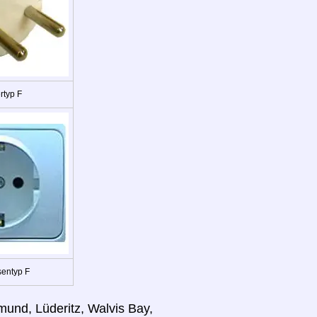
rtyp F
entyp F
und, Lüderitz, Walvis Bay,