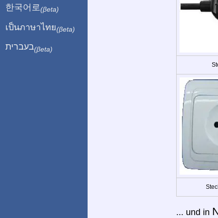
한국어로
(βeta)
เป็นภาษาไทย
(βeta)
בעברית
(βeta)
St
Stec
N
... und in