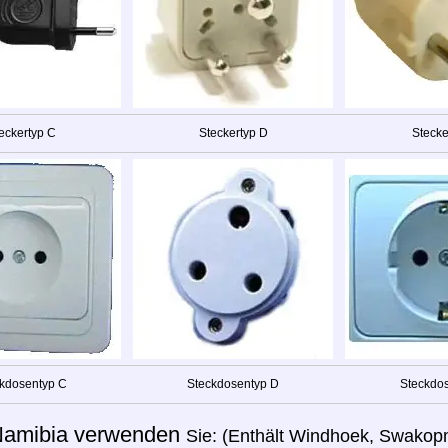
eckertyp C
Steckertyp D
Stecke
kdosentyp C
Steckdosentyp D
Steckdos
amibia verwenden
Sie: (Enthält Windhoek, Swakopm