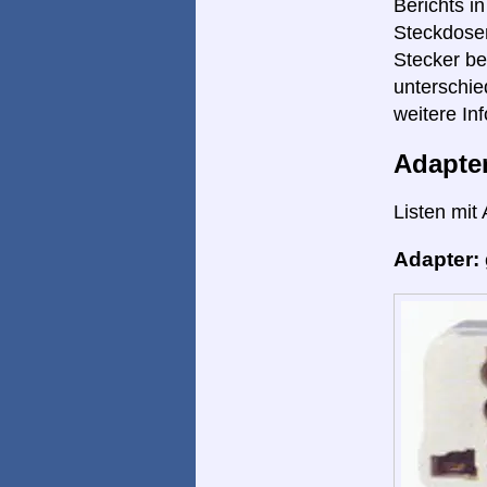
Berichts i
Steckdosen
Stecker be
unterschie
weitere Inf
Adapte
Listen mit
Adapter: