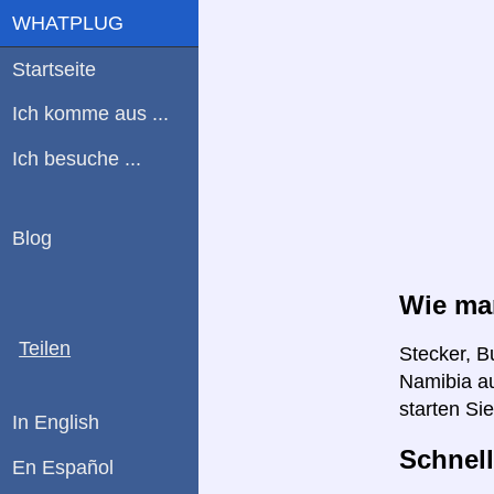
WHATPLUG
Startseite
Ich komme aus ...
Ich besuche ...
Blog
Wie man
Teilen
Stecker, B
Namibia au
starten Si
In English
Schnell
En Español