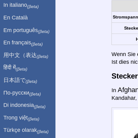
In italiano
(βeta)
En Català
Stromspan
Stecke
Em português
(βeta)
H
En français
(βeta)
Wenn Sie ei
用中文（表达
(βeta)
Ist dies ni
हिंदी में
(βeta)
Stecke
日本語で
(βeta)
Afghan
In
По-русски
(βeta)
Kandahar, 
Di indonesia
(βeta)
Trong việt
(βeta)
Türkçe olarak
(βeta)