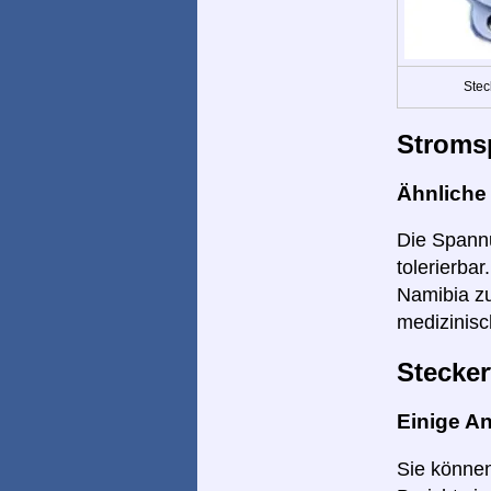
Stec
Stroms
Ähnlich
Die Spannu
tolerierba
Namibia zu
medizinisc
Stecker
Einige A
Sie können