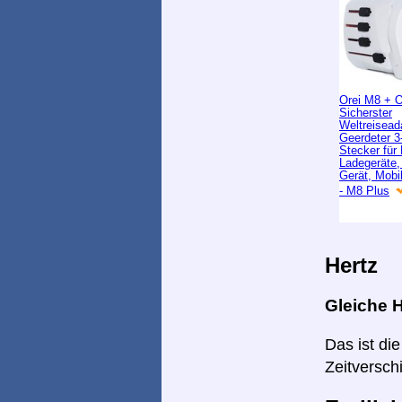
Orei M8 + 
Sicherster
Weltreisead
Geerdeter 3-
Stecker für
Ladegeräte
Gerät, Mobi
- M8 Plus
Hertz
Gleiche H
Das ist di
Zeitversch