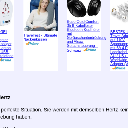
Bose QuietComfort
35 II Kabelloser
Bluetooth-Kopfhörer
OREI
BESTEK U
mit
Travelrest - Ultimate
Travel Ad
Geräuschunterdrückung
Nackenkissen
apter
auf 110V
und Alexa-
poliger
Spannungs
Sprachsteuerung –
 Laptop,
mit 6A 4-
Schwarz
, USB-
Ladekabel
ltelefone
AU / US /
Worldwide
Adapter (
ertz
e perfekte Situation. Sie werden mit demselben Hertz ke
iebung haben.