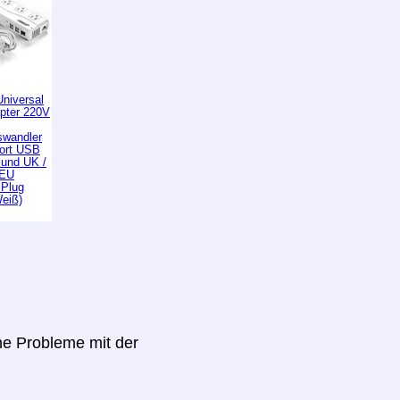
niversal
apter 220V
wandler
Port USB
 und UK /
 EU
 Plug
Weiß)
ine Probleme mit der