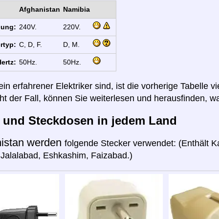
Afghanistan
Namibia
nung:
240V.
220V.
rtyp:
C, D, F.
D, M.
ertz:
50Hz.
50Hz.
n erfahrener Elektriker sind, ist die vorherige Tabelle vi
cht der Fall, können Sie weiterlesen und herausfinden, wa
r und Steckdosen in jedem Land
istan werden
folgende Stecker verwendet: (Enthält Ka
Jalalabad, Eshkashim, Faizabad.)