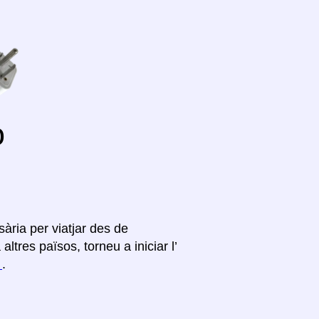
o
ària per viatjar des de
tres països, torneu a iniciar l’
í
.