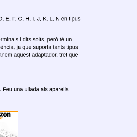
 E, F, G, H, I, J, K, L, N en tipus
inals i dits solts, però té un
ncia, ja que suporta tants tipus
anem aquest adaptador, tret que
Feu una ullada als aparells