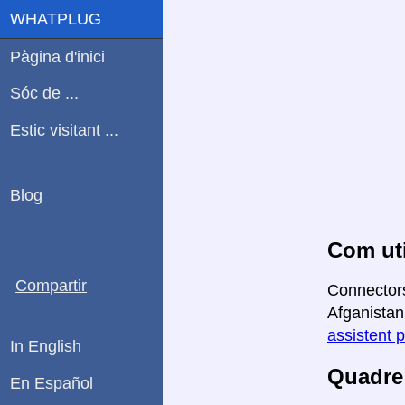
WHATPLUG
Pàgina d'inici
Sóc de ...
Estic visitant ...
Blog
Com uti
Compartir
Connectors
Afganistan
assistent p
In English
Quadre 
En Español