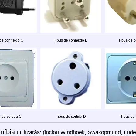
 de connexió C
Tipus de connexió D
Tipus de c
 de sortida C
Tipus de sortida D
Tipus de 
míbia
utilitzaràs: (inclou Windhoek, Swakopmund, Lüde