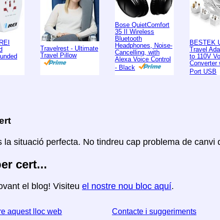
Bose QuietComfort
35 II Wireless
Bluetooth
REI
BESTEK U
Headphones, Noise-
Travelrest - Ultimate
d
Travel Ad
Cancelling, with
Travel Pillow
ounded
to 110V Vo
Alexa Voice Control
Converter 
- Black
Port USB
ert
 la situació perfecta. No tindreu cap problema de canvi 
per cert...
vant el blog! Visiteu
el nostre nou bloc aquí
.
e aquest lloc web
Contacte i suggeriments