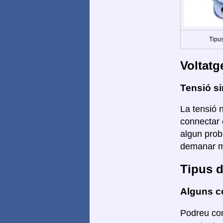
Tipus
Voltatg
Tensió si
La tensió n
connectar 
algun prob
demanar mé
Tipus d
Alguns co
Podreu con