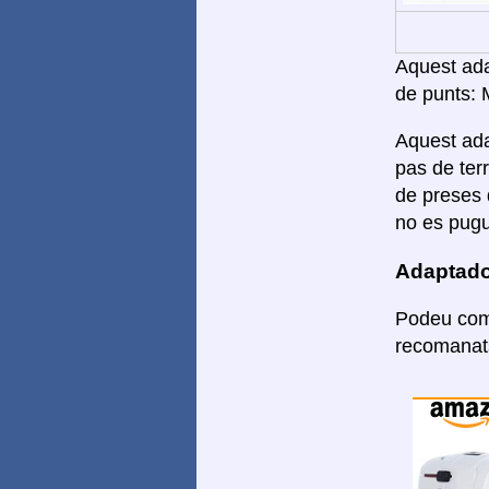
Aquest adap
de punts: 
Aquest ada
pas de ter
de preses 
no es pugui
Adaptado
Podeu comp
recomanats