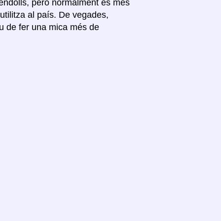
s endolls, però normalment és més
’utilitza al país. De vegades,
ueu de fer una mica més de