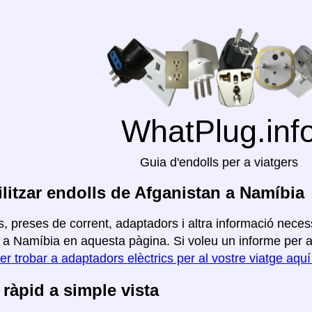
WhatPlug.inf
Guia d'endolls per a viatgers
litzar endolls de Afganistan a Namíbia
, preses de corrent, adaptadors i altra informació necess
 a Namíbia en aquesta pàgina. Si voleu un informe per a al
er trobar a adaptadors elèctrics per al vostre viatge aqu
ràpid a simple vista