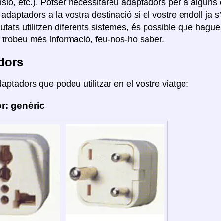
nsió, etc.). Potser necessitareu adaptadors per a algun
r adaptadors a la vostra destinació si el vostre endoll ja s
ciutats utilitzen diferents sistemes, és possible que hag
i trobeu més informació, feu-nos-ho saber.
dors
daptadors que podeu utilitzar en el vostre viatge:
r: genèric