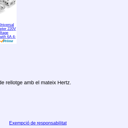
niversal
apter 220V
ltage
with 6A 4-
de rellotge amb el mateix Hertz.
Exempció de responsabilitat