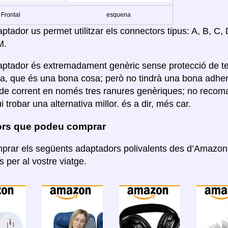
Frontal
esquena
tador us permet utilitzar els connectors tipus: A, B, C, D,
M.
ptador és extremadament genèric sense protecció de term
ra, que és una bona cosa; però no tindrà una bona adherè
de corrent en només tres ranures genèriques; no recom
 trobar una alternativa millor. és a dir, més car.
rs que podeu comprar
rar els següents adaptadors polivalents des d’Amazon. 
 per al vostre viatge.