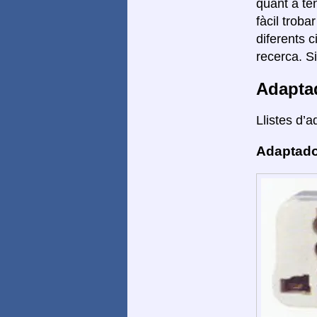
quant a te
fàcil troba
diferents 
recerca. S
Adapta
Llistes d’a
Adaptado