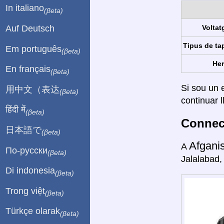
In italiano
(βeta)
Auf Deutsch
Voltat
Tipus de ta
Em português
(βeta)
Her
En français
(βeta)
Si sou un e
用中文（表达
(βeta)
continuar l
हिंदी में
(βeta)
Connect
日本語で
(βeta)
Afgani
A
По-русски
(βeta)
Jalalabad,
Di indonesia
(βeta)
Trong việt
(βeta)
Türkçe olarak
(βeta)