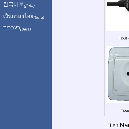
한국어로
(βeta)
เป็นภาษาไทย
(βeta)
בעברית
(βeta)
Tipus
Tipus
Na
... i en