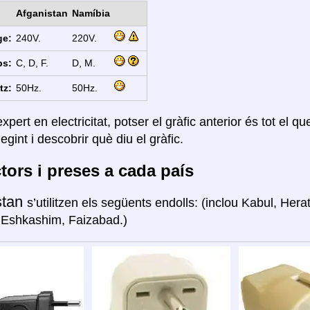
Afganistan
Namíbia
ge:
240V.
220V.
ps:
C, D, F.
D, M.
tz:
50Hz.
50Hz.
xpert en electricitat, potser el gràfic anterior és tot el q
legint i descobrir què diu el gràfic.
ors i preses a cada país
stan
s’utilitzen els següents endolls: (inclou Kabul, Hera
 Eshkashim, Faizabad.)