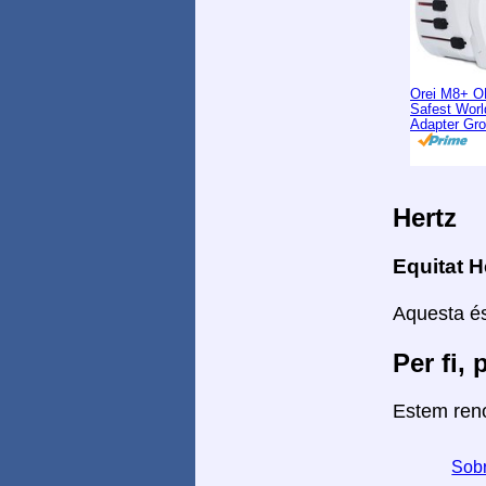
Orei M8+ O
Safest Worl
Adapter Gr
Hertz
Equitat H
Aquesta és
Per fi, 
Estem reno
Sobr