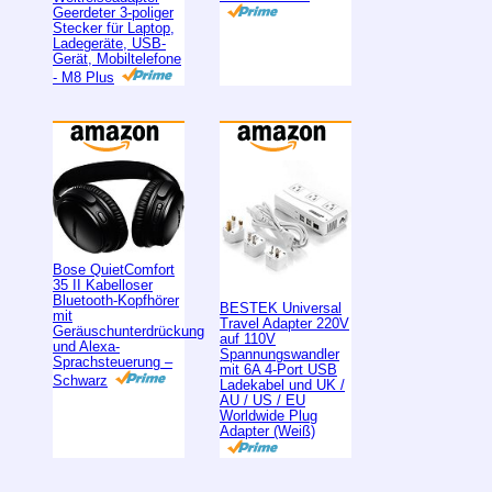
Geerdeter 3-poliger
Stecker für Laptop,
Ladegeräte, USB-
Gerät, Mobiltelefone
- M8 Plus
Bose QuietComfort
35 II Kabelloser
Bluetooth-Kopfhörer
BESTEK Universal
mit
Travel Adapter 220V
Geräuschunterdrückung
auf 110V
und Alexa-
Spannungswandler
Sprachsteuerung –
mit 6A 4-Port USB
Schwarz
Ladekabel und UK /
AU / US / EU
Worldwide Plug
Adapter (Weiß)