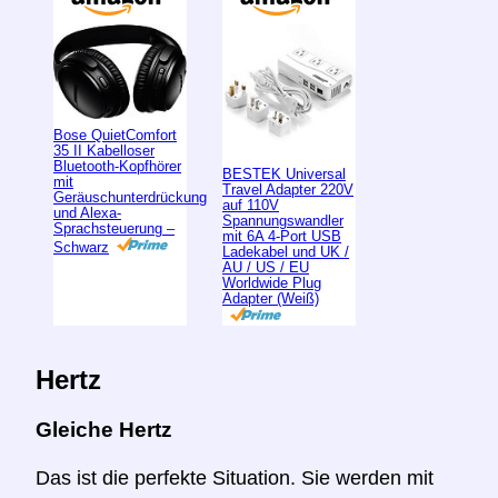
Bose QuietComfort
35 II Kabelloser
Bluetooth-Kopfhörer
BESTEK Universal
mit
Travel Adapter 220V
Geräuschunterdrückung
auf 110V
und Alexa-
Spannungswandler
Sprachsteuerung –
mit 6A 4-Port USB
Schwarz
Ladekabel und UK /
AU / US / EU
Worldwide Plug
Adapter (Weiß)
Hertz
Gleiche Hertz
Das ist die perfekte Situation. Sie werden mit