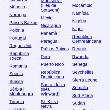
Montserrat
(Illes de
Moçambic
Mònaco
Sotavent)
Namíbia
Noruega
Mèxic
Nigèria
Països Baixos
Nicaragua
Níger
Polònia
Panamà
República
Portugal
Paraguai
Centreafricana
Regne Unit
Països Baixos
Reunió
República
Perú
Rwanda
Txeca
Puerto Rico
Senegal
Romania
República
Seychelles
Suècia
Dominicana
Sierra Leone
Suïssa
Santa Llúcia
Somàlia
Sèrbia i
(illes
Montenegro
Winward)
Sud-Àfrica
Turquia
St. Kitts i
Sudan
Nevis
Ucraïna