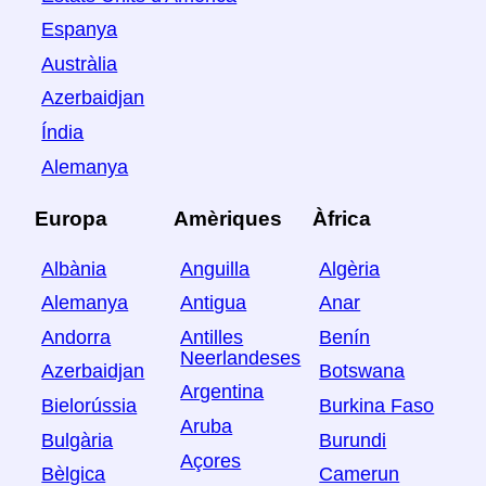
Espanya
Austràlia
Azerbaidjan
Índia
Alemanya
Europa
Amèriques
Àfrica
Albània
Anguilla
Algèria
Alemanya
Antigua
Anar
Andorra
Antilles
Benín
Neerlandeses
Azerbaidjan
Botswana
Argentina
Bielorússia
Burkina Faso
Aruba
Bulgària
Burundi
Açores
Bèlgica
Camerun