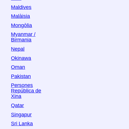
Maldives
Malàisia
Mongòlia
Myanmar /
Birmania
Nepal
Okinawa
Oman
Pakistan
Persones
República de
Xina
Qatar
Singapur
Sri Lanka