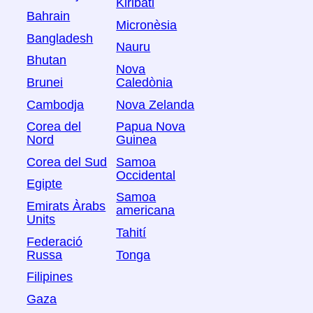
Kiribati
Bahrain
Micronèsia
Bangladesh
Nauru
Bhutan
Nova
Brunei
Caledònia
Cambodja
Nova Zelanda
Corea del
Papua Nova
Nord
Guinea
Corea del Sud
Samoa
Occidental
Egipte
Samoa
Emirats Àrabs
americana
Units
Tahití
Federació
Russa
Tonga
Filipines
Gaza