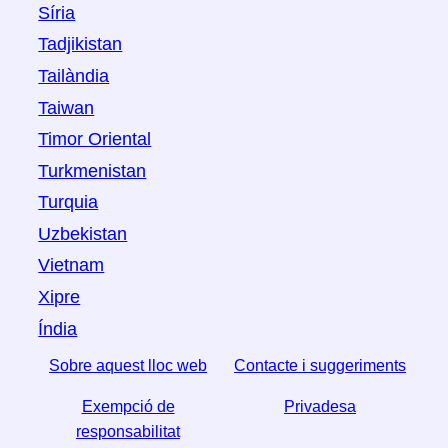
Síria
Tadjikistan
Tailàndia
Taiwan
Timor Oriental
Turkmenistan
Turquia
Uzbekistan
Vietnam
Xipre
Índia
Sobre aquest lloc web
Contacte i suggeriments
Exempció de
Privadesa
responsabilitat