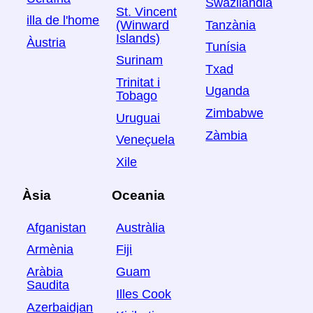
Swazilàndia
St. Vincent
illa de l'home
Tanzània
(Winward
Islands)
Àustria
Tunísia
Surinam
Txad
Trinitat i
Uganda
Tobago
Zimbabwe
Uruguai
Zàmbia
Veneçuela
Xile
Àsia
Oceania
Afganistan
Austràlia
Armènia
Fiji
Aràbia
Guam
Saudita
Illes Cook
Azerbaidjan