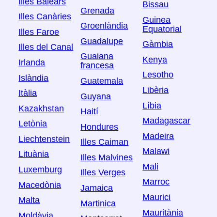
Illes Balears
Bissau
Grenada
Illes Canàries
Guinea
Groenlàndia
Equatorial
Illes Faroe
Guadalupe
Gàmbia
Illes del Canal
Guaiana
Kenya
Irlanda
francesa
Lesotho
Islàndia
Guatemala
Libèria
Itàlia
Guyana
Líbia
Kazakhstan
Haití
Madagascar
Letònia
Hondures
Madeira
Liechtenstein
Illes Caiman
Malawi
Lituània
Illes Malvines
Mali
Luxemburg
Illes Verges
Marroc
Macedònia
Jamaica
Maurici
Malta
Martinica
Mauritània
Moldàvia