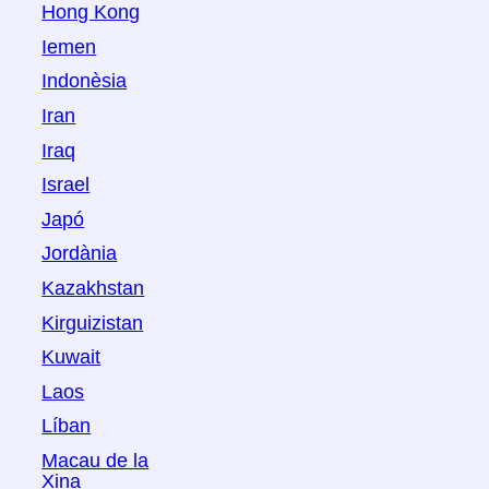
Hong Kong
Iemen
Indonèsia
Iran
Iraq
Israel
Japó
Jordània
Kazakhstan
Kirguizistan
Kuwait
Laos
Líban
Macau de la
Xina