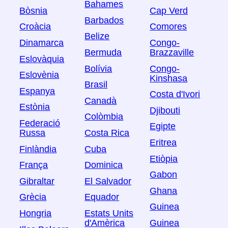
Bahames
Bòsnia
Cap Verd
Barbados
Croàcia
Comores
Belize
Dinamarca
Congo-
Bermuda
Brazzaville
Eslovàquia
Bolívia
Congo-
Eslovènia
Kinshasa
Brasil
Espanya
Costa d'Ivori
Canadà
Estònia
Djibouti
Colòmbia
Federació
Egipte
Russa
Costa Rica
Eritrea
Finlàndia
Cuba
Etiòpia
França
Dominica
Gabon
Gibraltar
El Salvador
Ghana
Grècia
Equador
Guinea
Hongria
Estats Units
d'Amèrica
Guinea