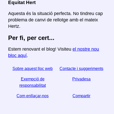
Equitat Hert
Aquesta és la situació perfecta. No tindreu cap
problema de canvi de rellotge amb el mateix
Hertz.
Per fi, per cert...
Estem renovant el blog! Visiteu
el nostre nou
bloc aquí
.
Sobre aquest lloc web
Contacte i suggeriments
Exempció de
Privadesa
responsabilitat
Com enllaçar-nos
Compartir
☆ Si trobeu útil aquest article, ajudeu-nos a compartir-
lo a les xarxes socials,