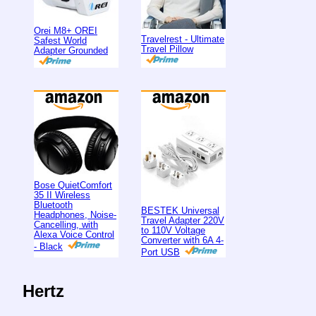
Orei M8+ OREI
Travelrest - Ultimate
Safest World
Travel Pillow
Adapter Grounded
Bose QuietComfort
35 II Wireless
Bluetooth
BESTEK Universal
Headphones, Noise-
Travel Adapter 220V
Cancelling, with
to 110V Voltage
Alexa Voice Control
Converter with 6A 4-
- Black
Port USB
Hertz