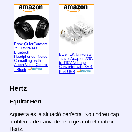
Bose QuietComfort
35 II Wireless
Bluetooth
BESTEK Universal
Headphones, Noise-
Travel Adapter 220V
Cancelling, with
to 110V Voltage
Alexa Voice Control
Converter with 6A 4-
- Black
Port USB
Hertz
Equitat Hert
Aquesta és la situació perfecta. No tindreu cap
problema de canvi de rellotge amb el mateix
Hertz.