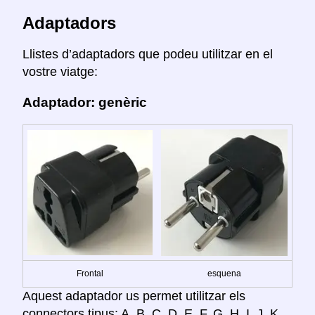
Adaptadors
Llistes d’adaptadors que podeu utilitzar en el
vostre viatge:
Adaptador: genèric
Frontal
esquena
Aquest adaptador us permet utilitzar els
connectors tipus: A, B, C, D, E, F, G, H, I, J, K,