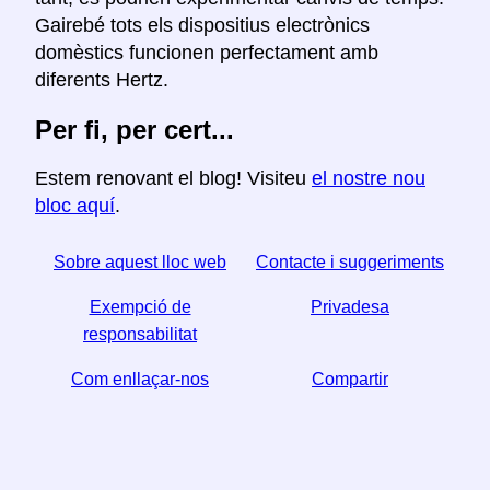
Gairebé tots els dispositius electrònics
domèstics funcionen perfectament amb
diferents Hertz.
Per fi, per cert...
Estem renovant el blog! Visiteu
el nostre nou
bloc aquí
.
Sobre aquest lloc web
Contacte i suggeriments
Exempció de
Privadesa
responsabilitat
Com enllaçar-nos
Compartir
☆ Si trobeu útil aquest article, ajudeu-nos a compartir-
lo a les xarxes socials,
↬ també ens ajuda un enllaç del vostre lloc web.