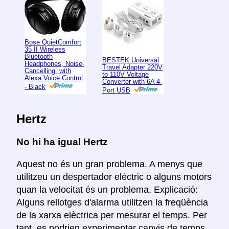
Bose QuietComfort
35 II Wireless
Bluetooth
BESTEK Universal
Headphones, Noise-
Travel Adapter 220V
Cancelling, with
to 110V Voltage
Alexa Voice Control
Converter with 6A 4-
- Black
Port USB
Hertz
No hi ha igual Hertz
Aquest no és un gran problema. A menys que
utilitzeu un despertador elèctric o alguns motors
quan la velocitat és un problema. Explicació:
Alguns rellotges d'alarma utilitzen la freqüència
de la xarxa elèctrica per mesurar el temps. Per
tant, es podrien experimentar canvis de temps.