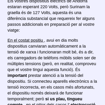
Els vostres dispositius elèctrics de Andorra
estaran esperant 220 Volts, però Surinam la
graella és de 127 Volts, aquesta és una
diferència substancial que requereix fer alguns
passos addicionals en preparació per al vostre
viatge:
En el costat positiu
, avui en dia molts
dispositius canviaran automàticament a la
tensió de xarxa i funcionaran molt bé, és a dir,
els carregadors de telèfons mòbils solen ser de
múltiples tensions (però, en realitat, comproveu
que el vostre tingui aquesta funció). És
important
prestar atenció a la tensió del
dispositiu. Si connecteu aparells electrònics a la
tensió incorrecta, en els casos més afortunats,
el dispositiu només deixarà de funcionar
temporalment; però
si us plau, tingueu
compte
, en el pitjor dels casos l’
electrocució