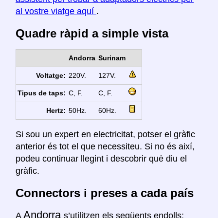
al vostre viatge aquí
.
Quadre ràpid a simple vista
Andorra
Surinam
Voltatge:
220V.
127V.
Tipus de taps:
C, F.
C, F.
Hertz:
50Hz.
60Hz.
Si sou un expert en electricitat, potser el gràfic
anterior és tot el que necessiteu. Si no és així,
podeu continuar llegint i descobrir què diu el
gràfic.
Connectors i preses a cada país
Andorra
A
s’utilitzen els següents endolls: