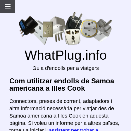
WhatPlug.info
Guia d'endolls per a viatgers
Com utilitzar endolls de Samoa
americana a Illes Cook
Connectors, preses de corrent, adaptadors i
altra informació necessària per viatjar des de
Samoa americana a Illes Cook en aquesta
pàgina. Si voleu un informe per a altres països,
torneu a iniciar l’
assistent per trobar a