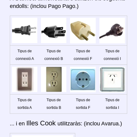
endolls: (inclou Pago Pago.)
Tipus de
Tipus de
Tipus de
Tipus de
connexió A
connexió B
connexió F
connexió I
Tipus de
Tipus de
Tipus de
Tipus de
sortida A
sortida B
sortida F
sortida I
Illes Cook
... i en
utilitzaràs: (inclou Avarua.)