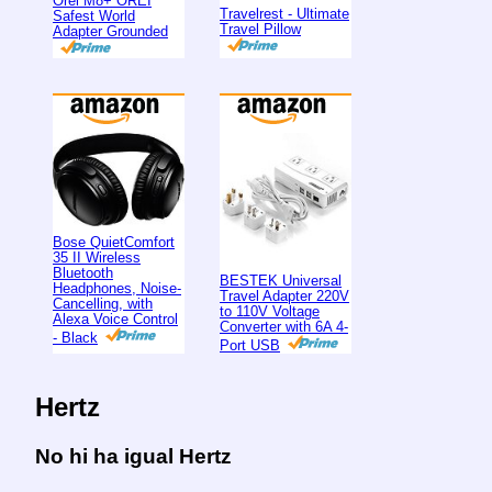
Orei M8+ OREI
Travelrest - Ultimate
Safest World
Travel Pillow
Adapter Grounded
Bose QuietComfort
35 II Wireless
Bluetooth
BESTEK Universal
Headphones, Noise-
Travel Adapter 220V
Cancelling, with
to 110V Voltage
Alexa Voice Control
Converter with 6A 4-
- Black
Port USB
Hertz
No hi ha igual Hertz