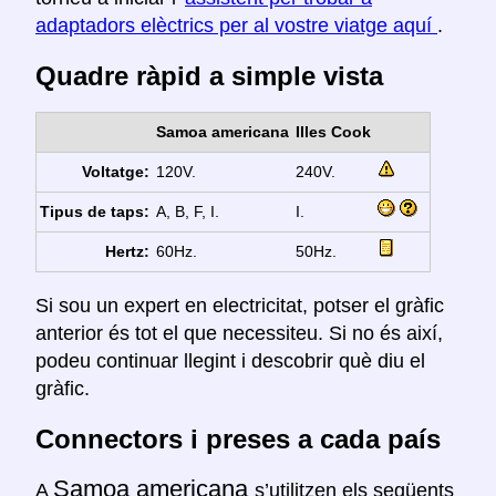
adaptadors elèctrics per al vostre viatge aquí
.
Quadre ràpid a simple vista
Samoa americana
Illes Cook
Voltatge:
120V.
240V.
Tipus de taps:
A, B, F, I.
I.
Hertz:
60Hz.
50Hz.
Si sou un expert en electricitat, potser el gràfic
anterior és tot el que necessiteu. Si no és així,
podeu continuar llegint i descobrir què diu el
gràfic.
Connectors i preses a cada país
Samoa americana
A
s’utilitzen els següents