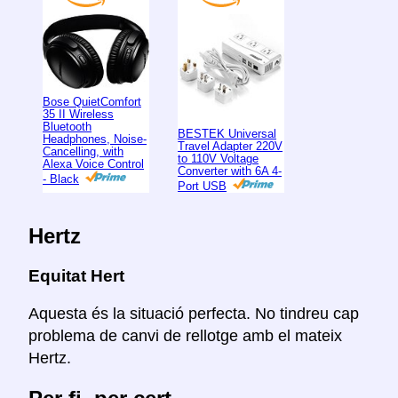
Bose QuietComfort
35 II Wireless
Bluetooth
BESTEK Universal
Headphones, Noise-
Travel Adapter 220V
Cancelling, with
to 110V Voltage
Alexa Voice Control
Converter with 6A 4-
- Black
Port USB
Hertz
Equitat Hert
Aquesta és la situació perfecta. No tindreu cap
problema de canvi de rellotge amb el mateix
Hertz.