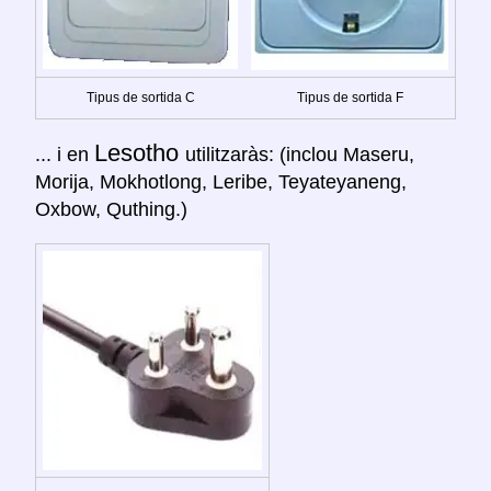
Tipus de sortida C
Tipus de sortida F
Lesotho
... i en
utilitzaràs: (inclou Maseru,
Morija, Mokhotlong, Leribe, Teyateyaneng,
Oxbow, Quthing.)