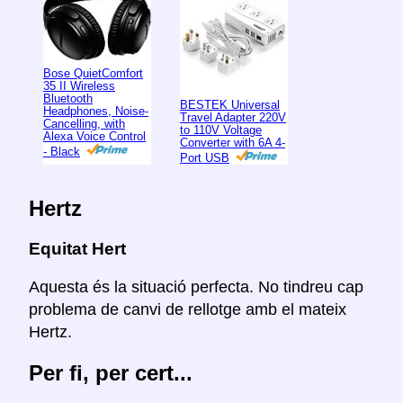
Bose QuietComfort
35 II Wireless
Bluetooth
BESTEK Universal
Headphones, Noise-
Travel Adapter 220V
Cancelling, with
to 110V Voltage
Alexa Voice Control
Converter with 6A 4-
- Black
Port USB
Hertz
Equitat Hert
Aquesta és la situació perfecta. No tindreu cap
problema de canvi de rellotge amb el mateix
Hertz.
Per fi, per cert...