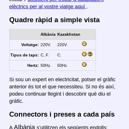
elèctrics per al vostre viatge aquí
.
Quadre ràpid a simple vista
Albània
Kazakhstan
Voltatge:
220V.
220V.
Tipus de taps:
C, F.
C.
Hertz:
50Hz.
50Hz.
Si sou un expert en electricitat, potser el gràfic
anterior és tot el que necessiteu. Si no és així,
podeu continuar llegint i descobrir què diu el
gràfic.
Connectors i preses a cada país
Albània
A
s’utilitzen els següents endolls: