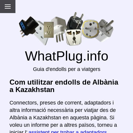
WhatPlug.info
Guia d'endolls per a viatgers
Com utilitzar endolls de Albània
a Kazakhstan
Connectors, preses de corrent, adaptadors i
altra informació necessària per viatjar des de
Albània a Kazakhstan en aquesta pàgina. Si
voleu un informe per a altres països, torneu a
iniciar l’
assistent per trobar a adaptadors