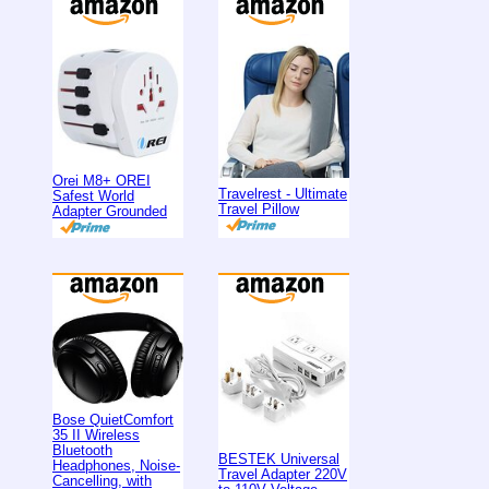
Orei M8+ OREI
Travelrest - Ultimate
Safest World
Travel Pillow
Adapter Grounded
Bose QuietComfort
35 II Wireless
Bluetooth
BESTEK Universal
Headphones, Noise-
Travel Adapter 220V
Cancelling, with