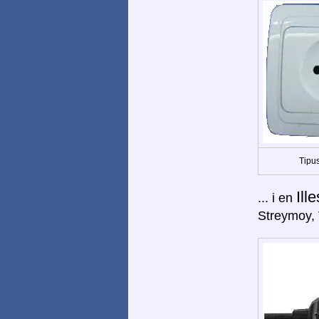
Tipus
Ill
... i en
Streymoy, 