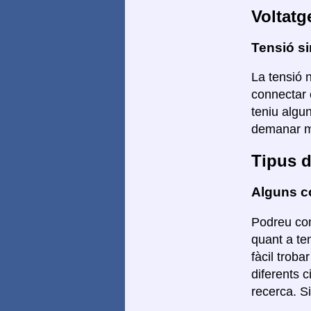
Voltatg
Tensió si
La tensió n
connectar 
teniu algu
demanar mé
Tipus d
Alguns co
Podreu con
quant a te
fàcil troba
diferents 
recerca. S