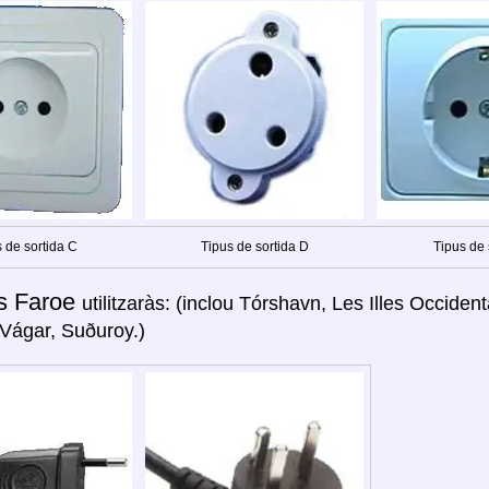
 de sortida C
Tipus de sortida D
Tipus de 
es Faroe
utilitzaràs: (inclou Tórshavn, Les Illes Occident
Vágar, Suðuroy.)