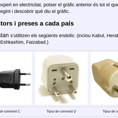
xpert en electricitat, potser el gràfic anterior és tot el q
legint i descobrir què diu el gràfic.
ors i preses a cada país
stan
s’utilitzen els següents endolls: (inclou Kabul, Hera
 Eshkashim, Faizabad.)
 de connexió C
Tipus de connexió D
Tipus de c