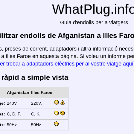
WhatPlug.inf
Guia d'endolls per a viatgers
litzar endolls de Afganistan a Illes Far
, preses de corrent, adaptadors i altra informació necess
a Illes Faroe en aquesta pàgina. Si voleu un informe per a
er trobar a adaptadors elèctrics per al vostre viatge aqu
ràpid a simple vista
Afganistan
Illes Faroe
ge:
240V.
220V.
ps:
C, D, F.
C, K.
tz:
50Hz.
50Hz.