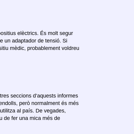
ositius elèctrics. És molt segur
se un adaptador de tensió. Si
ositiu mèdic, probablement voldreu
altres seccions d’aquests informes
s endolls, però normalment és més
’utilitza al país. De vegades,
ueu de fer una mica més de