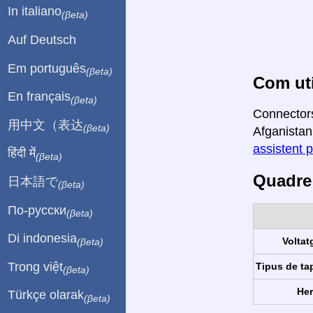
In italiano
(βeta)
Auf Deutsch
Em português
(βeta)
Com uti
En français
(βeta)
Connectors
用中文（表达
(βeta)
Afganistan 
assistent p
हिंदी में
(βeta)
Quadre 
日本語で
(βeta)
По-русски
(βeta)
Di indonesia
Voltat
(βeta)
Trong việt
Tipus de ta
(βeta)
Her
Türkçe olarak
(βeta)