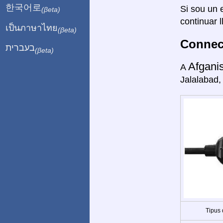
한국어로
Si sou un e
(βeta)
continuar l
เป็นภาษาไทย
(βeta)
Connect
בעברית
(βeta)
Afgani
A
Jalalabad,
Tipus