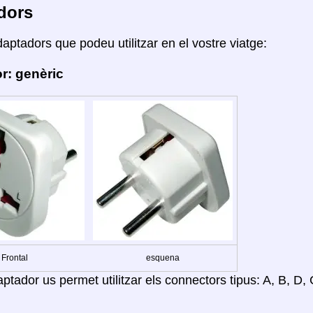
dors
daptadors que podeu utilitzar en el vostre viatge:
r: genèric
Frontal
esquena
tador us permet utilitzar els connectors tipus: A, B, D, G