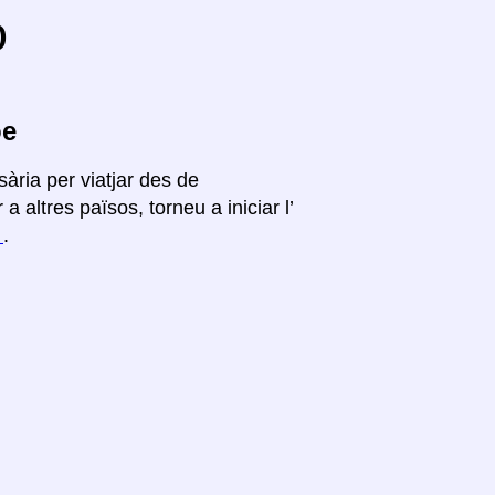
o
oe
ària per viatjar des de
 altres països, torneu a iniciar l’
í
.