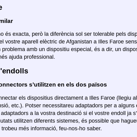
e
milar
o és exacta, però la diferència sol ser tolerable pels disp
el vostre aparell elèctric de Afganistan a Illes Faroe sen
n problema amb un dispositiu especial, és a dir, un disp
s ajuda professional.
'endolls
nnectors s’utilitzen en els dos països
nectar els dispositius directament a Illes Faroe (llegiu 
nsió, etc.). Potser necessitareu adaptadors per a algun
r adaptadors a la vostra destinació si el vostre endoll ja s
ciutats utilitzen diferents sistemes, és possible que hag
i trobeu més informació, feu-nos-ho saber.