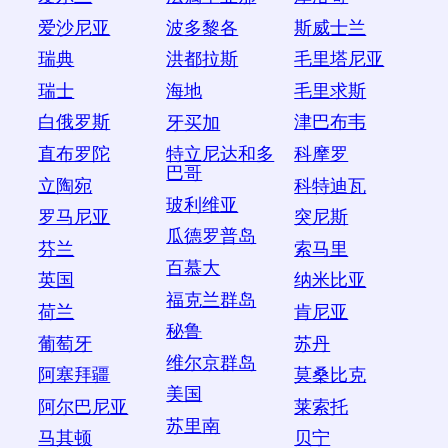
爱沙尼亚
斯威士兰
波多黎各
瑞典
毛里塔尼亚
洪都拉斯
瑞士
毛里求斯
海地
白俄罗斯
津巴布韦
牙买加
直布罗陀
科摩罗
特立尼达和多
巴哥
立陶宛
科特迪瓦
玻利维亚
罗马尼亚
突尼斯
瓜德罗普岛
芬兰
索马里
百慕大
英国
纳米比亚
福克兰群岛
荷兰
肯尼亚
秘鲁
葡萄牙
苏丹
维尔京群岛
阿塞拜疆
莫桑比克
美国
阿尔巴尼亚
莱索托
苏里南
马其顿
贝宁