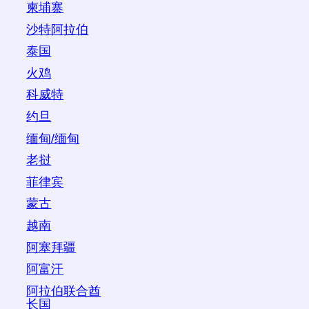
柬埔寨
沙特阿拉伯
泰国
火鸡
科威特
约旦
缅甸/缅甸
老挝
菲律宾
蒙古
越南
阿塞拜疆
阿富汗
阿拉伯联合酋
长国