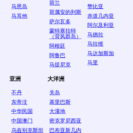
荷兰
马恩岛
赞比亚
荷属安的列斯
马耳他
赤道几内亚
萨尔瓦多
阿尔及利亚
蒙特塞拉特
马德拉
（背风群岛）
马拉维
阿根廷
马达加斯加
阿鲁巴
马里
马提尼克
亚洲
大洋洲
不丹
关岛
东帝汶
基里巴斯
中华民国
大溪地
中国澳门
密克罗尼西亚
乌兹别克斯坦
巴布亚新几内