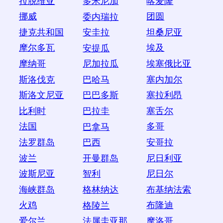
拉脱维亚
喀麦隆
多米尼加
挪威
团圆
委内瑞拉
捷克共和国
坦桑尼亚
安圭拉
摩尔多瓦
埃及
安提瓜
摩纳哥
埃塞俄比亚
尼加拉瓜
斯洛伐克
塞内加尔
巴哈马
斯洛文尼亚
塞拉利昂
巴巴多斯
比利时
塞舌尔
巴拉圭
法国
多哥
巴拿马
法罗群岛
安哥拉
巴西
波兰
尼日利亚
开曼群岛
波斯尼亚
尼日尔
智利
海峡群岛
布基纳法索
格林纳达
火鸡
布隆迪
格陵兰
爱尔兰
摩洛哥
法属圭亚那