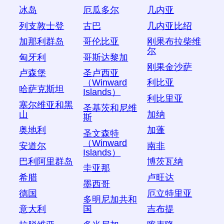
冰岛
厄瓜多尔
几内亚
列支敦士登
古巴
几内亚比绍
加那利群岛
哥伦比亚
刚果布拉柴维
尔
匈牙利
哥斯达黎加
刚果金沙萨
卢森堡
圣卢西亚
（Winward
利比亚
哈萨克斯坦
Islands）
利比里亚
塞尔维亚和黑
圣基茨和尼维
山
加纳
斯
奥地利
加蓬
圣文森特
（Winward
安道尔
南非
Islands）
巴利阿里群岛
博茨瓦纳
圭亚那
希腊
卢旺达
墨西哥
德国
厄立特里亚
多明尼加共和
意大利
吉布提
国