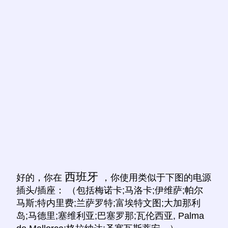
西班牙
好的，你在
，你使用类似于下图的电源
插头/插座： （包括梅诺卡;马洛卡;伊维萨;帕尔
马斯;特内里费;兰萨罗特;富埃特文图;大加那利
岛;马德里;塞维利亚;巴塞罗那;瓦伦西亚, Palma