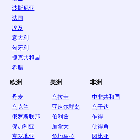
波斯尼亚
法国
埃及
意大利
匈牙利
捷克共和国
希腊
欧洲
美洲
非洲
丹麦
乌拉圭
中非共和国
乌克兰
亚速尔群岛
乌干达
俄罗斯联邦
伯利兹
乍得
保加利亚
加拿大
佛得角
克罗地亚
危地马拉
冈比亚