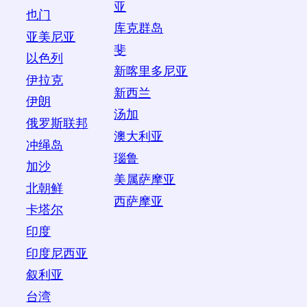
亚
也门
库克群岛
亚美尼亚
斐
以色列
新喀里多尼亚
伊拉克
新西兰
伊朗
汤加
俄罗斯联邦
澳大利亚
冲绳岛
瑙鲁
加沙
美属萨摩亚
北朝鲜
西萨摩亚
卡塔尔
印度
印度尼西亚
叙利亚
台湾