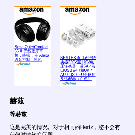
Bose QuietComfort
35 II 无线蓝牙耳
机，降噪，带 Alexa
BESTEK通用旅行转
语音控制 - 黑色
换器220V至110V电
压转换器，带6A 4端
口USB充电和UK /
AU / US / EU全球插
头适配器（白色）
赫兹
等赫兹
这是完美的情况。对于相同的Hertz，您不会有
任何时钟转换问题。