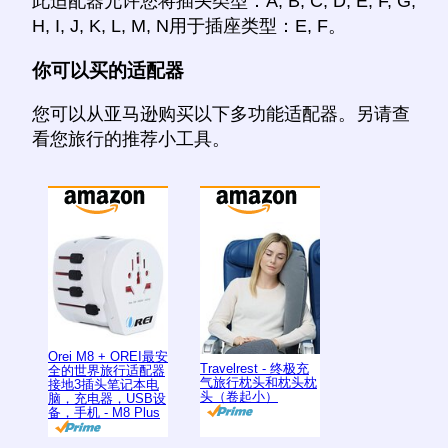
此适配器允许您将插头类型：A, B, C, D, E, F, G,
H, I, J, K, L, M, N用于插座类型：E, F。
你可以买的适配器
您可以从亚马逊购买以下多功能适配器。另请查
看您旅行的推荐小工具。
Orei M8 + OREI最安
Travelrest - 终极充
全的世界旅行适配器
气旅行枕头和枕头枕
接地3插头笔记本电
头（卷起小）
脑，充电器，USB设
备，手机 - M8 Plus