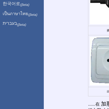
한국어로
(βeta)
เป็นภาษาไทย
(βeta)
בעברית
(βeta)
加
......在