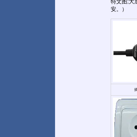
特文图;大加
安。）