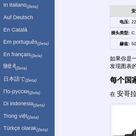
In italiano
(βeta)
安
Auf Deutsch
电压:
22
En Català
插头类型:
C.
Em português
(βeta)
赫兹:
50
En français
(βeta)
如果你是
发现图表
हिंदी में
(βeta)
每个国
日本語で
(βeta)
По-русски
安哥
(βeta)
在
Di indonesia
(βeta)
Trong việt
(βeta)
Türkçe olarak
(βeta)