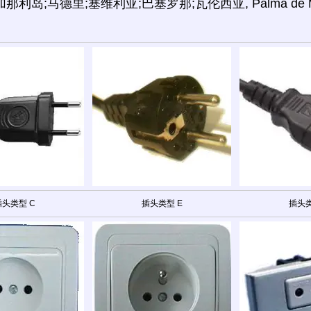
那利岛;马德里;塞维利亚;巴塞罗那;瓦伦西亚, Palma de M
插头类型 C
插头类型 E
插头类