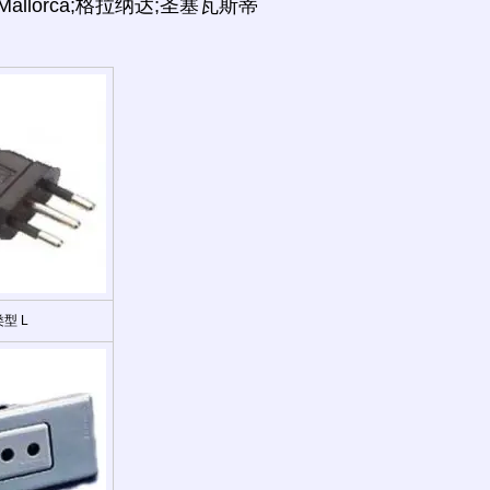
allorca;格拉纳达;圣塞瓦斯蒂
型 L