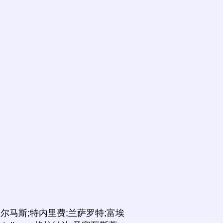
帕尔马斯;特内里费;兰萨罗特;富埃