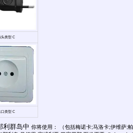
插头类型 C
出口类型 C
那利群岛中
你将使用： （包括梅诺卡;马洛卡;伊维萨;