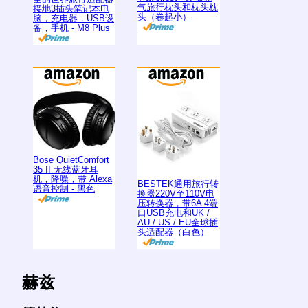
气旅行枕头和枕头枕
接地3插头笔记本电
头（卷起小）
脑，充电器，USB设
备，手机 - M8 Plus
Bose QuietComfort
35 II 无线蓝牙耳
机，降噪，带 Alexa
BESTEK通用旅行转
语音控制 - 黑色
换器220V至110V电
压转换器，带6A 4端
口USB充电和UK /
AU / US / EU全球插
头适配器（白色）
赫兹