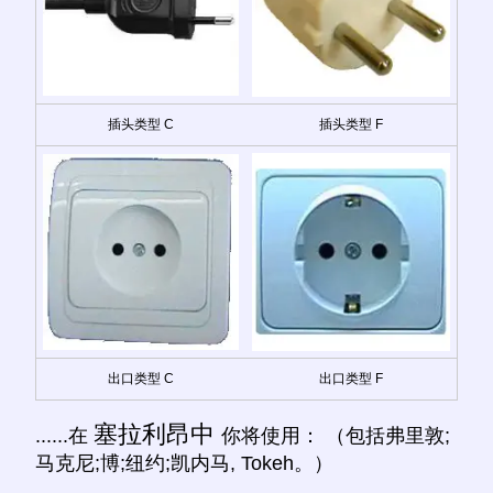
插头类型 C
插头类型 F
出口类型 C
出口类型 F
塞拉利昂中
......在
你将使用： （包括弗里敦;
马克尼;博;纽约;凯内马, Tokeh。）