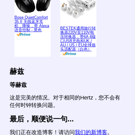
Bose QuietComfort
35 II 无线蓝牙耳
机，降噪，带 Alexa
BESTEK通用旅行转
语音控制 - 黑色
换器220V至110V电
压转换器，带6A 4端
口USB充电和UK /
AU / US / EU全球插
头适配器（白色）
赫兹
等赫兹
这是完美的情况。对于相同的Hertz，您不会有
任何时钟转换问题。
最后，顺便说一句...
我们正在改造博客！请访问
我们的新博客
。