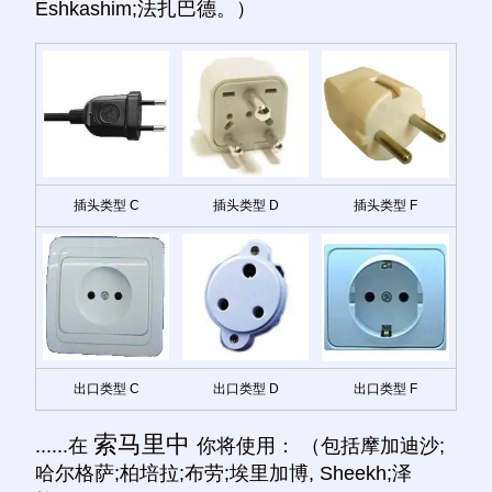
Eshkashim;法扎巴德。）
插头类型 C
插头类型 D
插头类型 F
出口类型 C
出口类型 D
出口类型 F
索马里中
......在
你将使用： （包括摩加迪沙;
哈尔格萨;柏培拉;布劳;埃里加博, Sheekh;泽