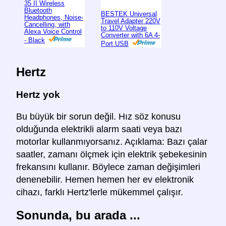
35 II Wireless
Bluetooth
BESTEK Universal
Headphones, Noise-
Travel Adapter 220V
Cancelling, with
to 110V Voltage
Alexa Voice Control
Converter with 6A 4-
- Black
Port USB
Hertz
Hertz yok
Bu büyük bir sorun değil. Hız söz konusu
olduğunda elektrikli alarm saati veya bazı
motorlar kullanmıyorsanız. Açıklama: Bazı çalar
saatler, zamanı ölçmek için elektrik şebekesinin
frekansını kullanır. Böylece zaman değişimleri
denenebilir. Hemen hemen her ev elektronik
cihazı, farklı Hertz'lerle mükemmel çalışır.
Sonunda, bu arada ...