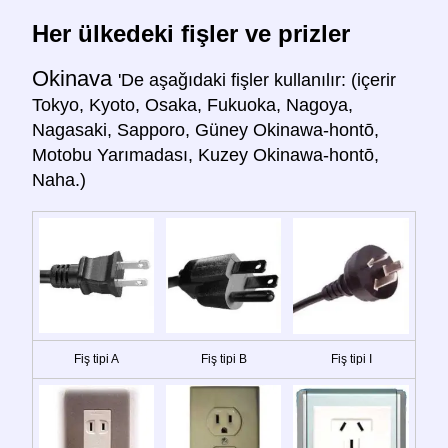
Her ülkedeki fişler ve prizler
Okinava
'De aşağıdaki fişler kullanılır: (içerir
Tokyo, Kyoto, Osaka, Fukuoka, Nagoya,
Nagasaki, Sapporo, Güney Okinawa-hontō,
Motobu Yarımadası, Kuzey Okinawa-hontō,
Naha.)
Fiş tipi A
Fiş tipi B
Fiş tipi I