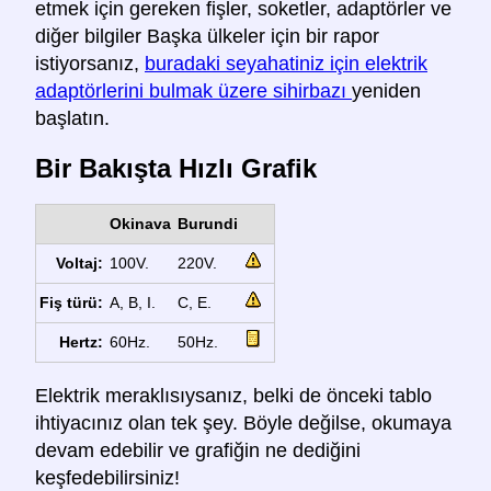
etmek için gereken fişler, soketler, adaptörler ve
diğer bilgiler Başka ülkeler için bir rapor
istiyorsanız,
buradaki seyahatiniz için elektrik
adaptörlerini bulmak üzere sihirbazı
yeniden
başlatın.
Bir Bakışta Hızlı Grafik
Okinava
Burundi
Voltaj:
100V.
220V.
Fiş türü:
A, B, I.
C, E.
Hertz:
60Hz.
50Hz.
Elektrik meraklısıysanız, belki de önceki tablo
ihtiyacınız olan tek şey. Böyle değilse, okumaya
devam edebilir ve grafiğin ne dediğini
keşfedebilirsiniz!