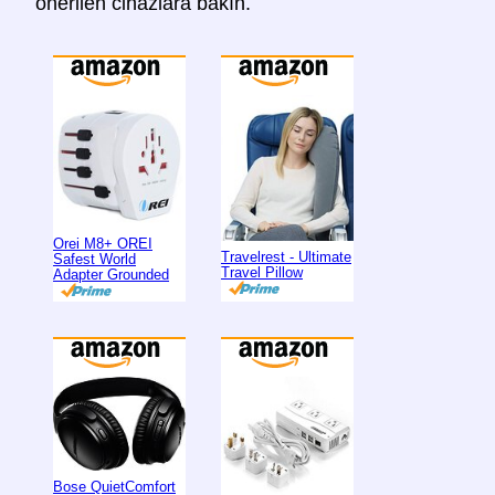
önerilen cihazlara bakın.
Orei M8+ OREI
Travelrest - Ultimate
Safest World
Travel Pillow
Adapter Grounded
Bose QuietComfort