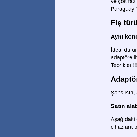
ve çok faz
Paraguay '
Fiş tür
Aynı kone
İdeal duru
adaptöre ih
Tebrikler !!
Adaptör
Şanslısın, 
Satın ala
Aşağıdaki ç
cihazlara 