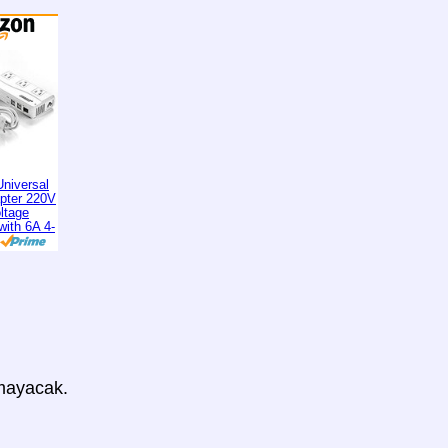
niversal
apter 220V
ltage
with 6A 4-
mayacak.