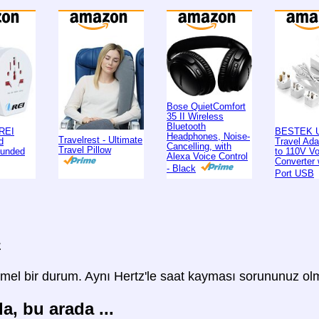
Bose QuietComfort
35 II Wireless
Bluetooth
REI
BESTEK U
Headphones, Noise-
Travelrest - Ultimate
d
Travel Ad
Cancelling, with
Travel Pillow
ounded
to 110V Vo
Alexa Voice Control
Converter 
- Black
Port USB
z
l bir durum. Aynı Hertz'le saat kayması sorununuz ol
, bu arada ...