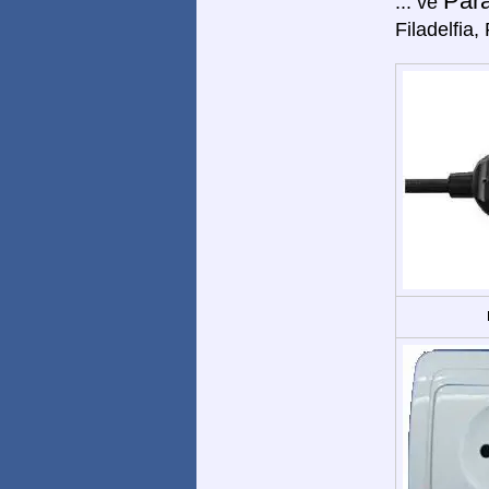
Par
... ve
Filadelfia,