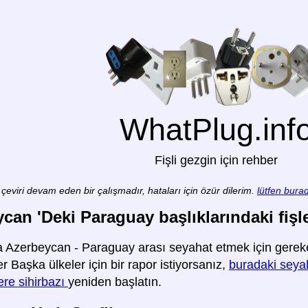
WhatPlug.inf
Fişli gezgin için rehber
çeviri devam eden bir çalışmadır, hataları için özür dilerim.
lütfen burad
can 'Deki Paraguay başlıklarındaki fişler
 Azerbeycan - Paraguay arası seyahat etmek için gereken 
ler Başka ülkeler için bir rapor istiyorsanız,
buradaki seyaha
re sihirbazı
yeniden başlatın.