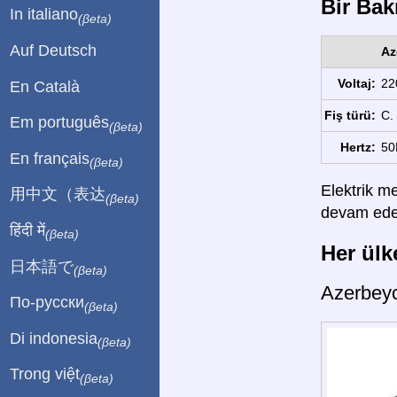
Bir Bakı
In italiano
(βeta)
Auf Deutsch
Az
Voltaj:
22
En Català
Fiş türü:
C.
Em português
(βeta)
Hertz:
50
En français
(βeta)
Elektrik me
用中文（表达
(βeta)
devam edebi
हिंदी में
(βeta)
Her ülke
日本語で
(βeta)
Azerbey
По-русски
(βeta)
Di indonesia
(βeta)
Trong việt
(βeta)