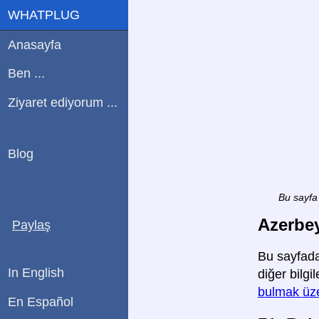
WHATPLUG
Anasayfa
Ben ...
Ziyaret ediyorum ...
Blog
Bu sayfa 
Azerbey
Paylaş
Bu sayfada
In English
diğer bilgi
bulmak üze
En Español