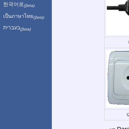
한국어로
(βeta)
เป็นภาษาไทย
(βeta)
בעברית
(βeta)
Ç