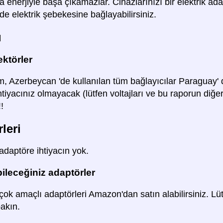
la enerjiyle başa çıkamazlar. Cihazlarınızı bir elektrik 
de elektrik şebekesine bağlayabilirsiniz.
ü
ktörler
m, Azerbeycan 'de kullanılan tüm bağlayıcılar Paraguay' d
tiyacınız olmayacak (lütfen voltajları ve bu raporun diğer
!!
leri
adaptöre ihtiyacın yok.
bileceğiniz adaptörler
ok amaçlı adaptörleri Amazon'dan satın alabilirsiniz. Lüt
bakın.