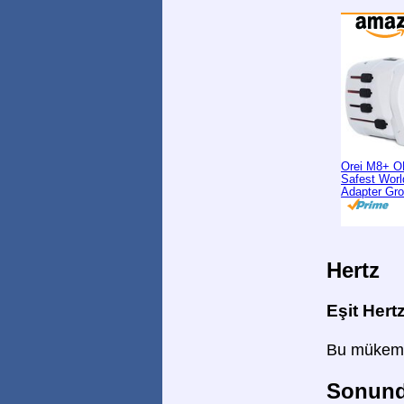
Orei M8+ O
Safest Worl
Adapter Gr
Hertz
Eşit Hert
Bu mükemme
Sonunda