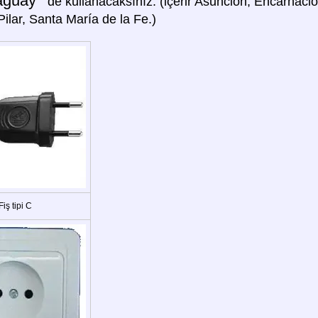
aguay '
de kullanacaksınız: (içerir Asunción, Encarnac
 Pilar, Santa María de la Fe.)
Fiş tipi C