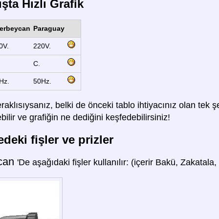
şta Hızlı Grafik
erbeycan
Paraguay
0V.
220V.
C.
Hz.
50Hz.
raklısıysanız, belki de önceki tablo ihtiyacınız olan tek
lir ve grafiğin ne dediğini keşfedebilirsiniz!
deki fişler ve prizler
can
'De aşağıdaki fişler kullanılır: (içerir Bakü, Zakatal