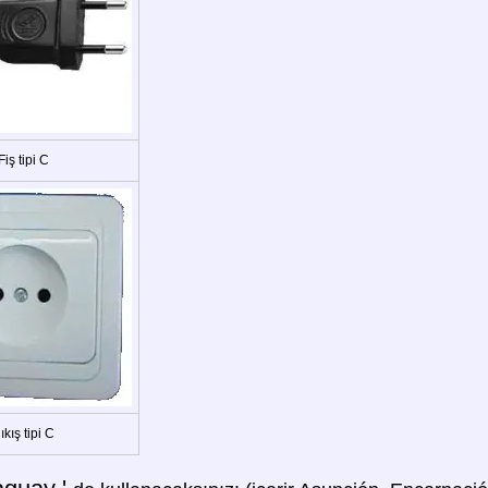
Fiş tipi C
ıkış tipi C