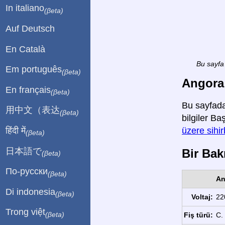
In italiano
(βeta)
Auf Deutsch
En Català
Bu sayfa 
Em português
(βeta)
Angora '
En français
(βeta)
Bu sayfada 
用中文（表达
(βeta)
bilgiler Ba
हिंदी में
üzere sihi
(βeta)
日本語で
Bir Bakı
(βeta)
По-русски
(βeta)
An
Di indonesia
(βeta)
Voltaj:
22
Trong việt
(βeta)
Fiş türü:
C.