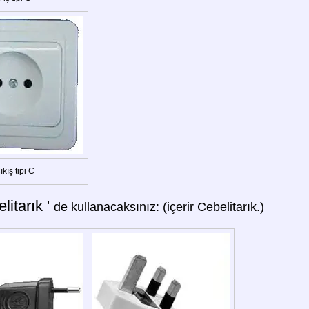
ıkış tipi C
litarık '
de kullanacaksınız: (içerir Cebelitarık.)