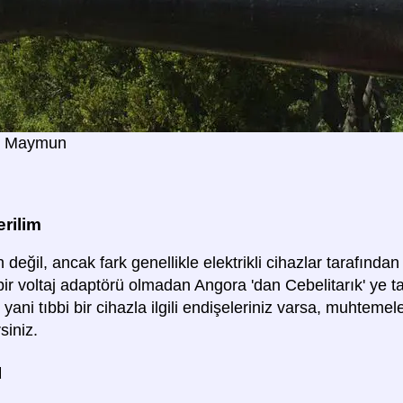
ık Maymun
rilim
 değil, ancak fark genellikle elektrikli cihazlar tarafından t
 bir voltaj adaptörü olmadan Angora 'dan Cebelitarık' ye 
, yani tıbbi bir cihazla ilgili endişeleriniz varsa, muhtem
siniz.
ü