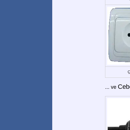
Ç
Cebe
... ve