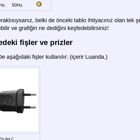
Hz.
50Hz.
raklısıysanız, belki de önceki tablo ihtiyacınız olan tek
lir ve grafiğin ne dediğini keşfedebilirsiniz!
deki fişler ve prizler
De aşağıdaki fişler kullanılır: (içerir Luanda.)
Fiş tipi C