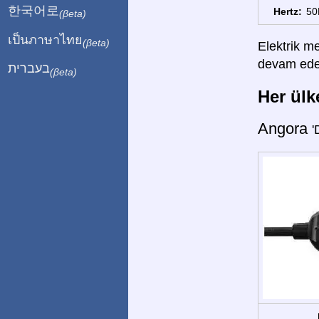
한국어로
Hertz:
50
(βeta)
เป็นภาษาไทย
(βeta)
Elektrik me
devam edebi
בעברית
(βeta)
Her ülke
Angora
'