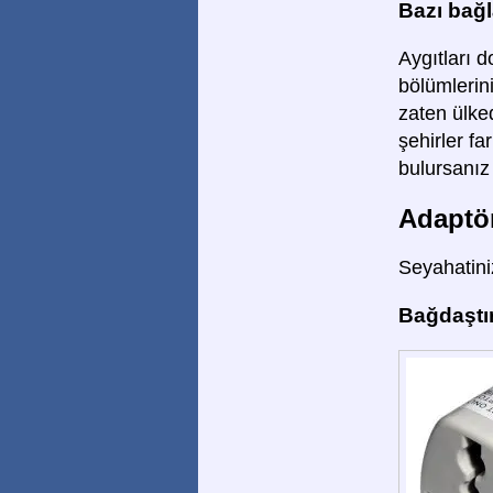
Bazı bağla
Aygıtları d
bölümlerini
zaten ülked
şehirler fa
bulursanız 
Adaptör
Seyahatiniz
Bağdaştır