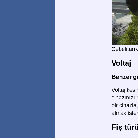
Cebelitar
Voltaj
Benzer ge
Voltaj kesin
cihazınızı
bir cihazla
almak ister
Fiş tür