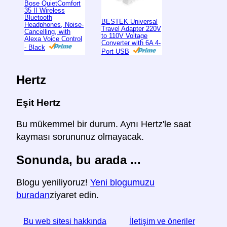
Bose QuietComfort
35 II Wireless
Bluetooth
BESTEK Universal
Headphones, Noise-
Travel Adapter 220V
Cancelling, with
to 110V Voltage
Alexa Voice Control
Converter with 6A 4-
- Black
Port USB
Hertz
Eşit Hertz
Bu mükemmel bir durum. Aynı Hertz'le saat
kayması sorununuz olmayacak.
Sonunda, bu arada ...
Blogu yeniliyoruz!
Yeni blogumuzu
buradan
ziyaret edin.
Bu web sitesi hakkında
İletişim ve öneriler