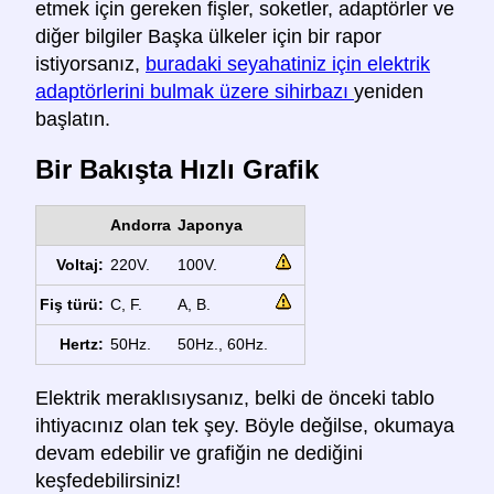
etmek için gereken fişler, soketler, adaptörler ve
diğer bilgiler Başka ülkeler için bir rapor
istiyorsanız,
buradaki seyahatiniz için elektrik
adaptörlerini bulmak üzere sihirbazı
yeniden
başlatın.
Bir Bakışta Hızlı Grafik
Andorra
Japonya
Voltaj:
220V.
100V.
Fiş türü:
C, F.
A, B.
Hertz:
50Hz.
50Hz., 60Hz.
Elektrik meraklısıysanız, belki de önceki tablo
ihtiyacınız olan tek şey. Böyle değilse, okumaya
devam edebilir ve grafiğin ne dediğini
keşfedebilirsiniz!