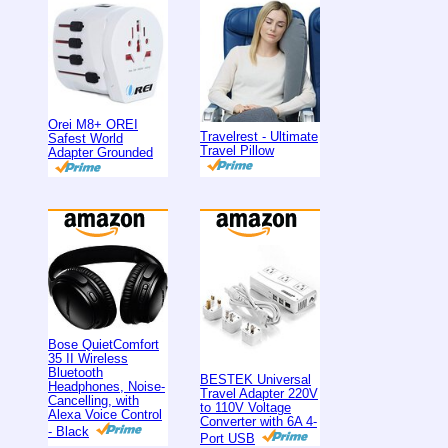
Orei M8+ OREI
Travelrest - Ultimate
Safest World
Travel Pillow
Adapter Grounded
Bose QuietComfort
35 II Wireless
Bluetooth
BESTEK Universal
Headphones, Noise-
Travel Adapter 220V
Cancelling, with
to 110V Voltage
Alexa Voice Control
Converter with 6A 4-
- Black
Port USB