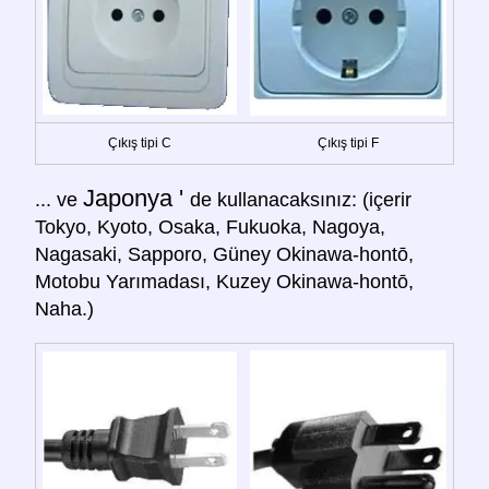
Çıkış tipi C
Çıkış tipi F
Japonya '
... ve
de kullanacaksınız: (içerir
Tokyo, Kyoto, Osaka, Fukuoka, Nagoya,
Nagasaki, Sapporo, Güney Okinawa-hontō,
Motobu Yarımadası, Kuzey Okinawa-hontō,
Naha.)