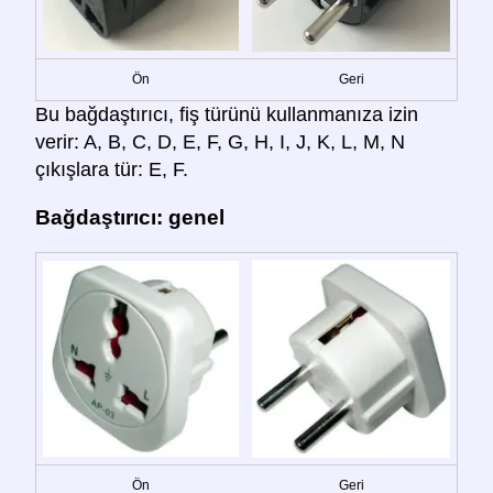
Ön
Geri
Bu bağdaştırıcı, fiş türünü kullanmanıza izin
verir: A, B, C, D, E, F, G, H, I, J, K, L, M, N
çıkışlara tür: E, F.
Bağdaştırıcı: genel
Ön
Geri