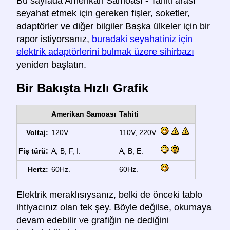
Bu sayfada Amerikan Samoası - Tahiti arası
seyahat etmek için gereken fişler, soketler,
adaptörler ve diğer bilgiler Başka ülkeler için bir
rapor istiyorsanız,
buradaki seyahatiniz için
elektrik adaptörlerini bulmak üzere sihirbazı
yeniden başlatın.
Bir Bakışta Hızlı Grafik
Amerikan Samoası
Tahiti
Voltaj:
120V.
110V, 220V.
Fiş türü:
A, B, F, I.
A, B, E.
Hertz:
60Hz.
60Hz.
Elektrik meraklısıysanız, belki de önceki tablo
ihtiyacınız olan tek şey. Böyle değilse, okumaya
devam edebilir ve grafiğin ne dediğini