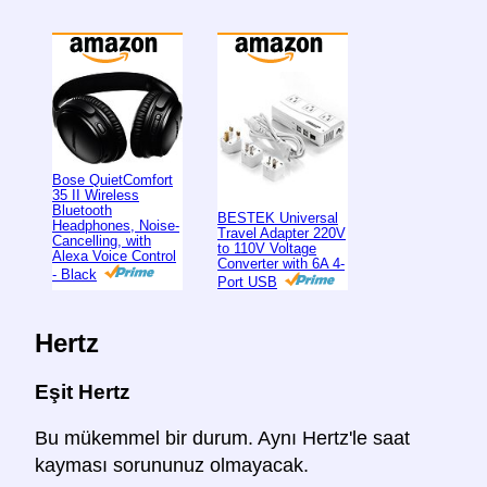
Bose QuietComfort
35 II Wireless
Bluetooth
BESTEK Universal
Headphones, Noise-
Travel Adapter 220V
Cancelling, with
to 110V Voltage
Alexa Voice Control
Converter with 6A 4-
- Black
Port USB
Hertz
Eşit Hertz
Bu mükemmel bir durum. Aynı Hertz'le saat
kayması sorununuz olmayacak.