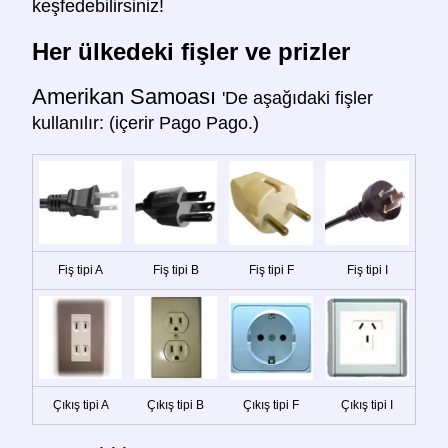
keşfedebilirsiniz!
Her ülkedeki fişler ve prizler
Amerikan Samoası
'De aşağıdaki fişler
kullanılır: (içerir Pago Pago.)
Fiş tipi A
Fiş tipi B
Fiş tipi F
Fiş tipi I
Çıkış tipi A
Çıkış tipi B
Çıkış tipi F
Çıkış tipi I