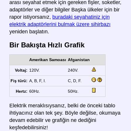
arası seyahat etmek için gereken fişler, soketler,
adaptörler ve diğer bilgiler Başka ülkeler için bir
rapor istiyorsanız,
buradaki seyahatiniz için
elektrik adaptörlerini bulmak üzere sihirbazı
yeniden başlatın.
Bir Bakışta Hızlı Grafik
Amerikan Samoası
Afganistan
Voltaj:
120V.
240V.
Fiş türü:
A, B, F, I.
C, D, F.
Hertz:
60Hz.
50Hz.
Elektrik meraklısıysanız, belki de önceki tablo
ihtiyacınız olan tek şey. Böyle değilse, okumaya
devam edebilir ve grafiğin ne dediğini
keşfedebilirsiniz!