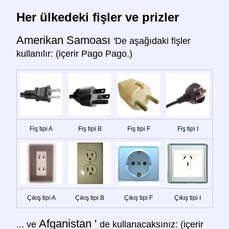
Her ülkedeki fişler ve prizler
Amerikan Samoası
'De aşağıdaki fişler
kullanılır: (içerir Pago Pago.)
Fiş tipi A
Fiş tipi B
Fiş tipi F
Fiş tipi I
Çıkış tipi A
Çıkış tipi B
Çıkış tipi F
Çıkış tipi I
Afganistan '
... ve
de kullanacaksınız: (içerir