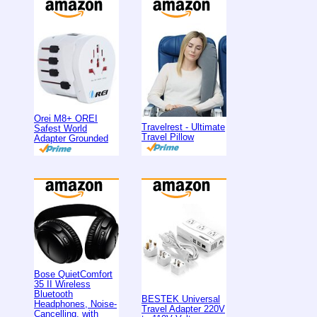
Orei M8+ OREI
Travelrest - Ultimate
Safest World
Travel Pillow
Adapter Grounded
Bose QuietComfort
35 II Wireless
Bluetooth
BESTEK Universal
Headphones, Noise-
Travel Adapter 220V
Cancelling, with