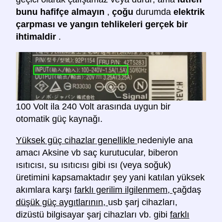
bunu hafifçe almayın
,
çoğu
durumda
elektrik
çarpması ve yangın tehlikeleri gerçek bir
ihtimaldir
.
100 Volt ila 240 Volt arasında uygun bir
otomatik güç kaynağı.
Yüksek güç cihazlar genellikle
nedeniyle ana
amacı Aksine vb saç kurutucular, biberon
ısıtıcısı, su ısıtıcısı gibi ısı (veya soğuk)
üretimini kapsamaktadır şey yani katılan yüksek
akımlara karşı
farklı gerilim ilgilenmem,
çağdaş
düşük güç aygıtlarının,
usb şarj cihazları,
dizüstü bilgisayar şarj cihazları vb. gibi
farklı