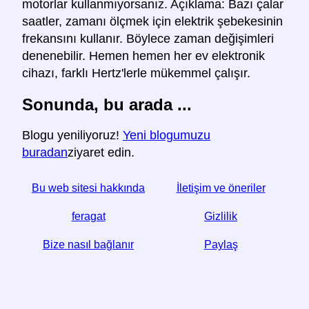
motorlar kullanmıyorsanız. Açıklama: Bazı çalar
saatler, zamanı ölçmek için elektrik şebekesinin
frekansını kullanır. Böylece zaman değişimleri
denenebilir. Hemen hemen her ev elektronik
cihazı, farklı Hertz'lerle mükemmel çalışır.
Sonunda, bu arada ...
Blogu yeniliyoruz!
Yeni blogumuzu
buradan
ziyaret edin.
Bu web sitesi hakkında
İletişim ve öneriler
feragat
Gizlilik
Bize nasıl bağlanır
Paylaş
☆ Bu makaleyi yararlı bulursanız, sosyal medyada
paylaşarak bize yardımcı olun,
Website web sitenizden bir bağlantı da yardımcı olur.