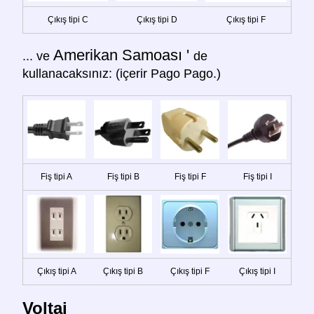
Çıkış tipi C
Çıkış tipi D
Çıkış tipi F
Amerikan Samoası '
... ve
de
kullanacaksınız: (içerir Pago Pago.)
Fiş tipi A
Fiş tipi B
Fiş tipi F
Fiş tipi I
Çıkış tipi A
Çıkış tipi B
Çıkış tipi F
Çıkış tipi I
Voltaj