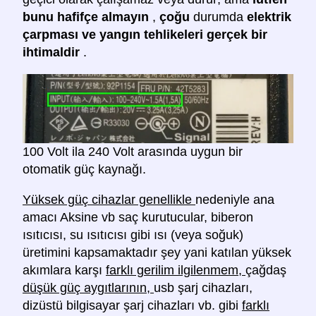
bunu hafifçe almayın
,
çoğu
durumda
elektrik
çarpması ve yangın tehlikeleri gerçek bir
ihtimaldir
.
100 Volt ila 240 Volt arasında uygun bir
otomatik güç kaynağı.
Yüksek güç cihazlar genellikle
nedeniyle ana
amacı Aksine vb saç kurutucular, biberon
ısıtıcısı, su ısıtıcısı gibi ısı (veya soğuk)
üretimini kapsamaktadır şey yani katılan yüksek
akımlara karşı
farklı gerilim ilgilenmem,
çağdaş
düşük güç aygıtlarının,
usb şarj cihazları,
dizüstü bilgisayar şarj cihazları vb. gibi
farklı