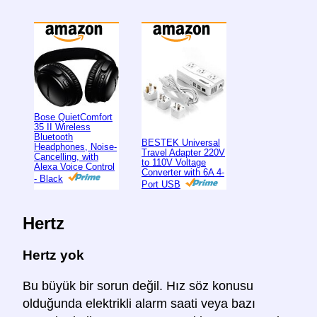
Bose QuietComfort
35 II Wireless
Bluetooth
BESTEK Universal
Headphones, Noise-
Travel Adapter 220V
Cancelling, with
to 110V Voltage
Alexa Voice Control
Converter with 6A 4-
- Black
Port USB
Hertz
Hertz yok
Bu büyük bir sorun değil. Hız söz konusu
olduğunda elektrikli alarm saati veya bazı