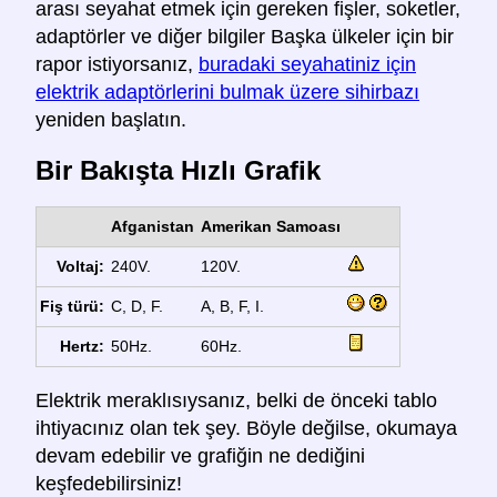
arası seyahat etmek için gereken fişler, soketler,
adaptörler ve diğer bilgiler Başka ülkeler için bir
rapor istiyorsanız,
buradaki seyahatiniz için
elektrik adaptörlerini bulmak üzere sihirbazı
yeniden başlatın.
Bir Bakışta Hızlı Grafik
Afganistan
Amerikan Samoası
Voltaj:
240V.
120V.
Fiş türü:
C, D, F.
A, B, F, I.
Hertz:
50Hz.
60Hz.
Elektrik meraklısıysanız, belki de önceki tablo
ihtiyacınız olan tek şey. Böyle değilse, okumaya
devam edebilir ve grafiğin ne dediğini
keşfedebilirsiniz!