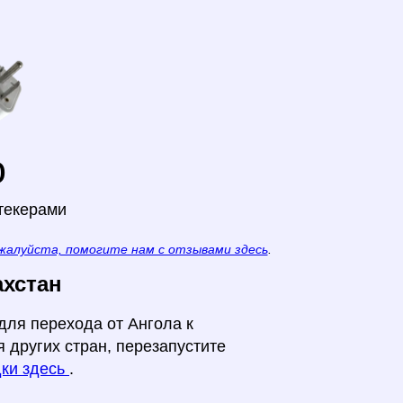
o
текерами
жалуйста, помогите нам с отзывами здесь
.
ахстан
для перехода от Ангола к
я других стран, перезапустите
дки здесь
.