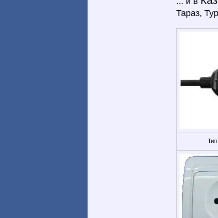
Ка
... и в
Тараз, Ту
Тип