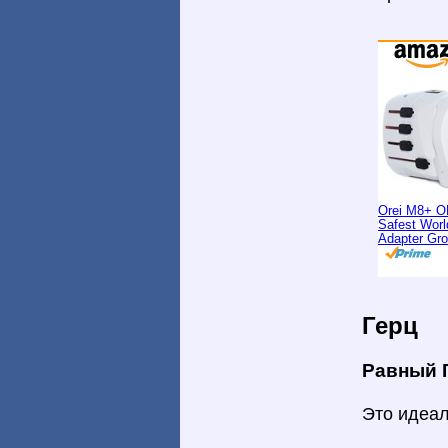
Orei M8+ O
Safest Worl
Adapter Gr
Герц
Равный 
Это идеал