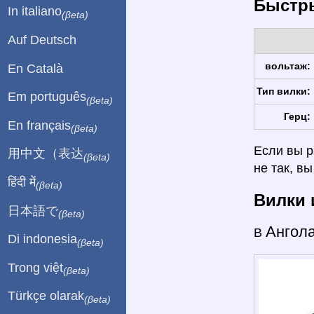
Быстры
In italiano
(βeta)
Auf Deutsch
вольтаж:
En Català
Тип вилки:
Em português
(βeta)
Герц:
En français
(βeta)
Если вы р
用中文（表达
(βeta)
не так, в
हिंदी में
(βeta)
Вилки 
日本語で
(βeta)
Ангол
В
Di indonesia
(βeta)
Trong việt
(βeta)
Türkçe olarak
(βeta)