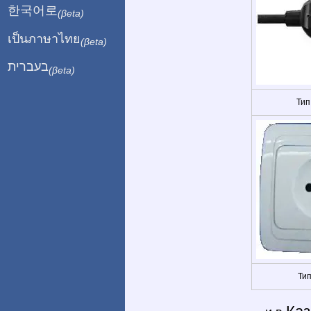
한국어로
(βeta)
เป็นภาษาไทย
(βeta)
בעברית
(βeta)
Тип
Тип