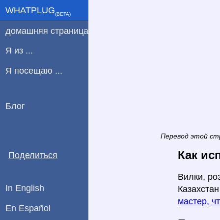
WHATPLUG
(ΒETA)
домашняя страница
Я из ...
Я посещаю ...
Блог
Перевод этой ст
Как ис
Поделиться
Вилки, ро
In English
Казахстан
мастер, ч
En Español