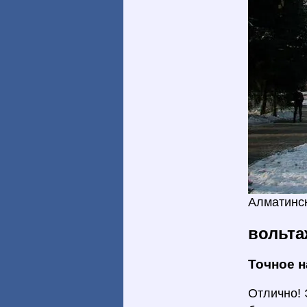
Алматинс
вольта
Точное 
Отлично! 