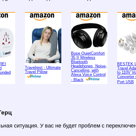
Bose QuietComfort
35 II Wireless
Bluetooth
REI
BESTEK U
Headphones, Noise-
Travelrest - Ultimate
d
Travel Ad
Cancelling, with
Travel Pillow
ounded
to 110V Vo
Alexa Voice Control
Converter 
- Black
Port USB
Герц
ьная ситуация. У вас не будет проблем с переключен