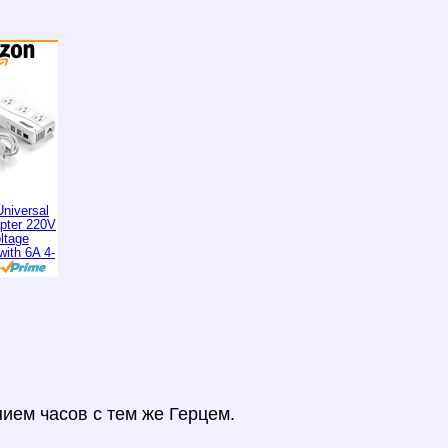
niversal
apter 220V
ltage
with 6A 4-
ием часов с тем же Герцем.