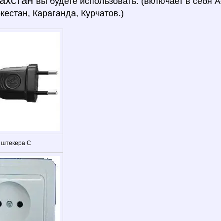
захстан
вы будете использовать: (включает в себя 
ркестан, Караганда, Курчатов.)
 штекера C