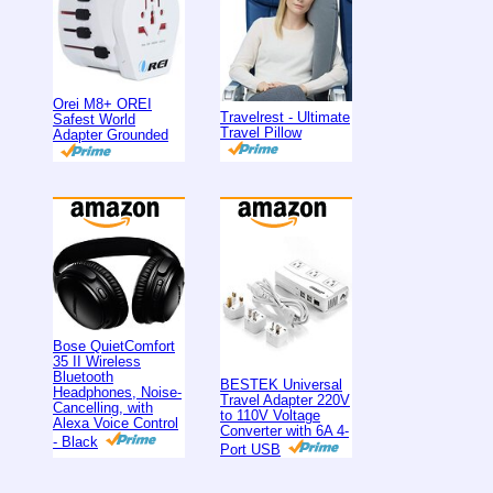
Orei M8+ OREI
Travelrest - Ultimate
Safest World
Travel Pillow
Adapter Grounded
Bose QuietComfort
35 II Wireless
Bluetooth
BESTEK Universal
Headphones, Noise-
Travel Adapter 220V
Cancelling, with
to 110V Voltage
Alexa Voice Control
Converter with 6A 4-
- Black
Port USB