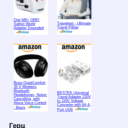
Orei M8+ OREI
Travelrest - Ultimate
Safest World
Travel Pillow
Adapter Grounded
Bose QuietComfort
35 II Wireless
Bluetooth
BESTEK Universal
Headphones, Noise-
Travel Adapter 220V
Cancelling, with
to 110V Voltage
Alexa Voice Control
Converter with 6A 4-
- Black
Port USB
Герц