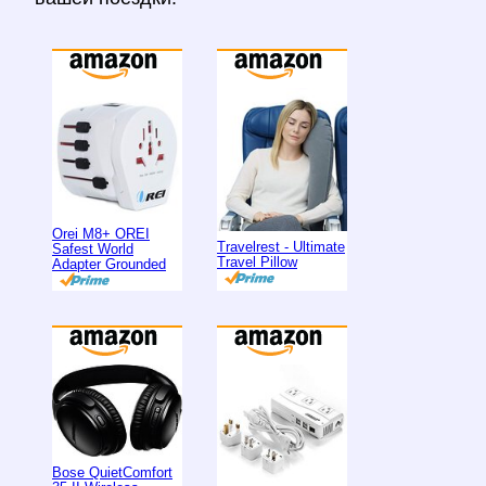
Orei M8+ OREI
Travelrest - Ultimate
Safest World
Travel Pillow
Adapter Grounded
Bose QuietComfort