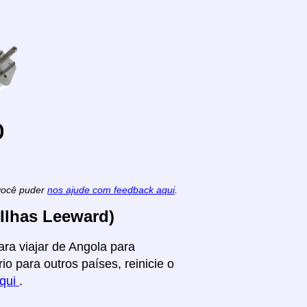
o
 você puder
nos ajude com feedback aqui
.
Ilhas Leeward)
ra viajar de Angola para
o para outros países, reinicie o
aqui
.