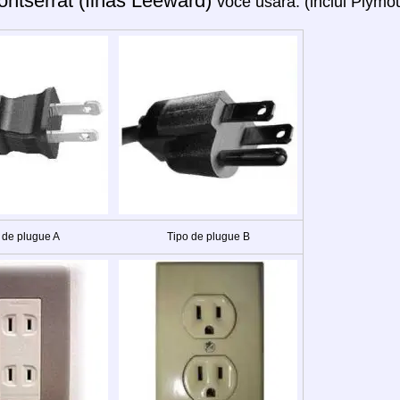
ntserrat (Ilhas Leeward)
você usará: (inclui Plymou
 de plugue A
Tipo de plugue B