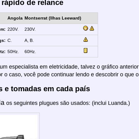
 rápido de relance
Angola
Montserrat (Ilhas Leeward)
em:
220V.
230V.
gs:
C.
A, B.
tz:
50Hz.
60Hz.
um especialista em eletricidade, talvez o gráfico anterio
or o caso, você pode continuar lendo e descobrir o que o
s e tomadas em cada país
la
os seguintes plugues são usados: (inclui Luanda.)