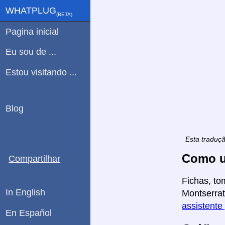
WHATPLUG
(ΒETA)
Pagina inicial
Eu sou de ...
Estou visitando ...
Blog
Esta traduç
Como u
Compartilhar
Fichas, to
In English
Montserrat
assistente
En Español