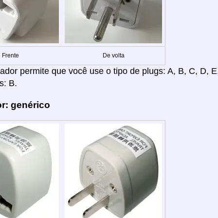
Frente
De volta
dor permite que você use o tipo de plugs: A, B, C, D, E, F
s: B.
r: genérico