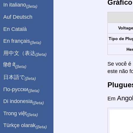
Gráfico
In italiano
(βeta)
Auf Deutsch
Voltag
En Català
Tipo de Plu
En français
(βeta)
Her
用中文（表达
(βeta)
Se você é 
हिंदी में
(βeta)
este não f
日本語で
(βeta)
Plugue
По-русски
(βeta)
Ango
Em
Di indonesia
(βeta)
Trong việt
(βeta)
Türkçe olarak
(βeta)