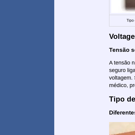
Tipo
Voltag
Tensão s
A tensão n
seguro lig
voltagem. 
médico, pr
Tipo d
Diferent