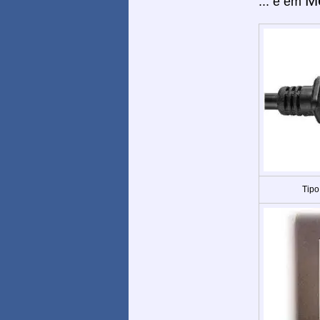
Mo
... e em
Tipo