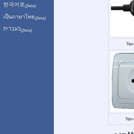
한국어로
(βeta)
เป็นภาษาไทย
(βeta)
בעברית
(βeta)
Tipo
Tipo