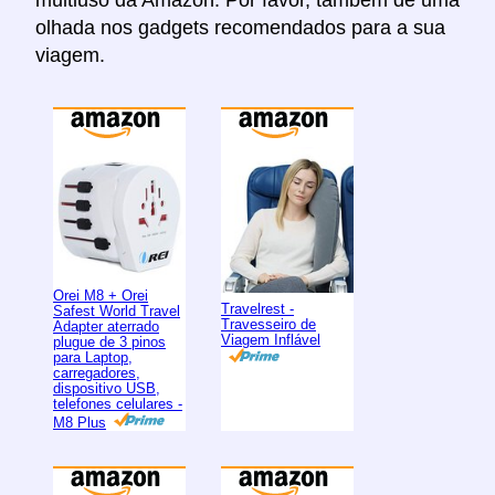
olhada nos gadgets recomendados para a sua
viagem.
Orei M8 + Orei
Travelrest -
Safest World Travel
Travesseiro de
Adapter aterrado
Viagem Inflável
plugue de 3 pinos
para Laptop,
carregadores,
dispositivo USB,
telefones celulares -
M8 Plus