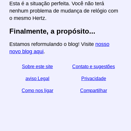
Esta é a situação perfeita. Você não terá
nenhum problema de mudança de relógio com
o mesmo Hertz.
Finalmente, a propósito...
Estamos reformulando o blog! Visite
nosso
novo blog aqui
.
Sobre este site
Contato e sugestões
aviso Legal
Privacidade
Como nos ligar
Compartilhar
☆ Se você achar este artigo útil, ajude-nos
compartilhando-o nas redes sociais,
↬ um link do seu website também ajuda.