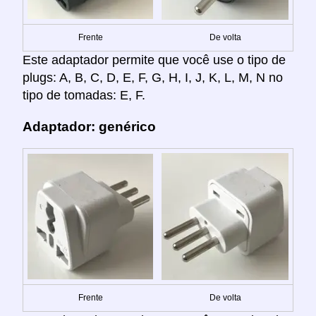
Frente
De volta
Este adaptador permite que você use o tipo de
plugs: A, B, C, D, E, F, G, H, I, J, K, L, M, N no
tipo de tomadas: E, F.
Adaptador: genérico
Frente
De volta