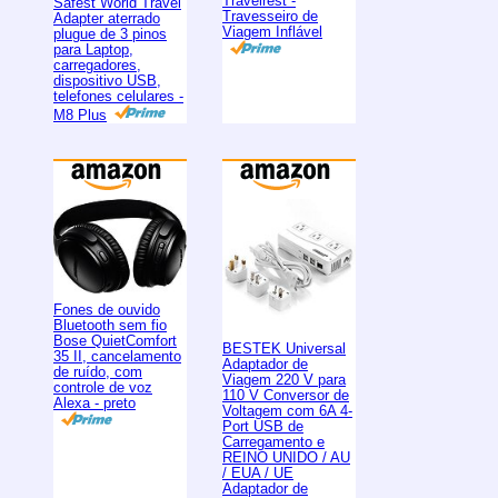
Travelrest -
Safest World Travel
Travesseiro de
Adapter aterrado
Viagem Inflável
plugue de 3 pinos
para Laptop,
carregadores,
dispositivo USB,
telefones celulares -
M8 Plus
Fones de ouvido
Bluetooth sem fio
Bose QuietComfort
BESTEK Universal
35 II, cancelamento
Adaptador de
de ruído, com
Viagem 220 V para
controle de voz
110 V Conversor de
Alexa - preto
Voltagem com 6A 4-
Port USB de
Carregamento e
REINO UNIDO / AU
/ EUA / UE
Adaptador de