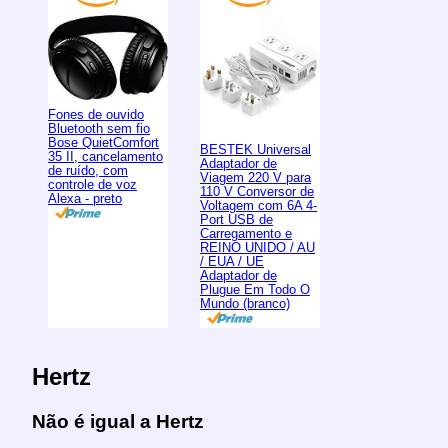
Fones de ouvido
Bluetooth sem fio
Bose QuietComfort
BESTEK Universal
35 II, cancelamento
Adaptador de
de ruído, com
Viagem 220 V para
controle de voz
110 V Conversor de
Alexa - preto
Voltagem com 6A 4-
Port USB de
Carregamento e
REINO UNIDO / AU
/ EUA / UE
Adaptador de
Plugue Em Todo O
Mundo (branco)
Hertz
Não é igual a Hertz