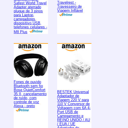
Travelrest -
Safest World Travel
Travesseiro de
Adapter aterrado
Viagem Inflável
plugue de 3 pinos
para Laptop,
carregadores,
dispositivo USB,
telefones celulares -
M8 Plus
Fones de ouvido
Bluetooth sem fio
Bose QuietComfort
BESTEK Universal
35 II, cancelamento
Adaptador de
de ruído, com
Viagem 220 V para
controle de voz
110 V Conversor de
Alexa - preto
Voltagem com 6A 4-
Port USB de
Carregamento e
REINO UNIDO / AU
/ EUA / UE
Adaptador de