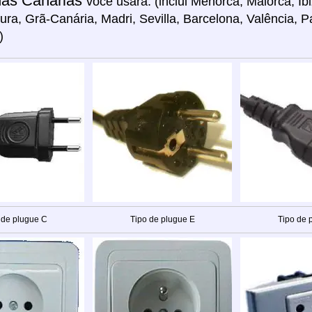
has Canárias
você usará: (inclui Menorca, Maiorca, Ib
ura, Grã-Canária, Madri, Sevilla, Barcelona, Valência,
)
 de plugue C
Tipo de plugue E
Tipo de 