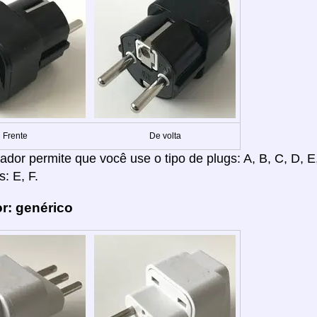
Frente
De volta
dor permite que você use o tipo de plugs: A, B, C, D, E, F
: E, F.
r: genérico