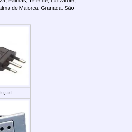
iza, Palmas, Tenerife, Lanzarote,
 Palma de Maiorca, Granada, São
plugue L