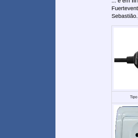
Il
... e em
Fuertevent
Sebastião.
Tipo