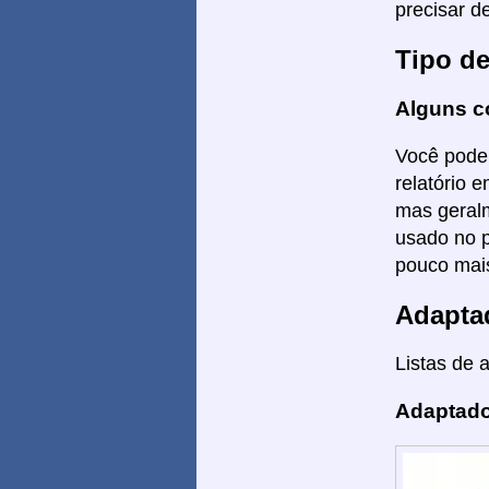
precisar d
Tipo d
Alguns c
Você poder
relatório 
mas geralm
usado no p
pouco mais
Adapta
Listas de 
Adaptado