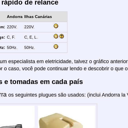
 rápido de relance
Andorra
Ilhas Canárias
em:
220V.
220V.
gs:
C, F.
C, E, L.
tz:
50Hz.
50Hz.
um especialista em eletricidade, talvez o gráfico anterio
or o caso, você pode continuar lendo e descobrir o que o
s e tomadas em cada país
rra
os seguintes plugues são usados: (inclui Andorra la V