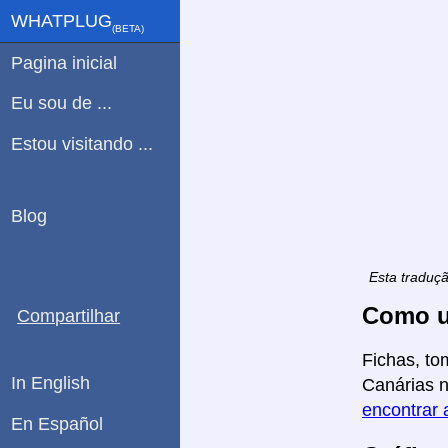
WHATPLUG
(ΒETA)
Pagina inicial
Eu sou de ...
Estou visitando ...
Blog
Esta traduç
Como u
Compartilhar
Fichas, to
In English
Canárias n
encontrar 
En Español