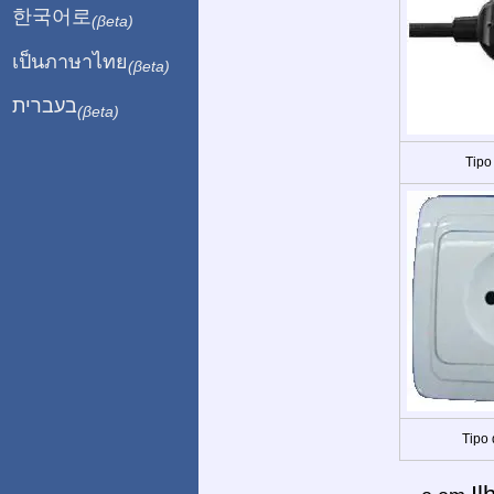
한국어로
(βeta)
เป็นภาษาไทย
(βeta)
בעברית
(βeta)
Tipo
Tipo