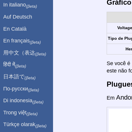
Gráfico
In italiano
(βeta)
Auf Deutsch
Voltag
En Català
Tipo de Plu
En français
(βeta)
Her
用中文（表达
(βeta)
Se você é 
हिंदी में
(βeta)
este não f
日本語で
(βeta)
Plugue
По-русски
(βeta)
Ando
Em
Di indonesia
(βeta)
Trong việt
(βeta)
Türkçe olarak
(βeta)