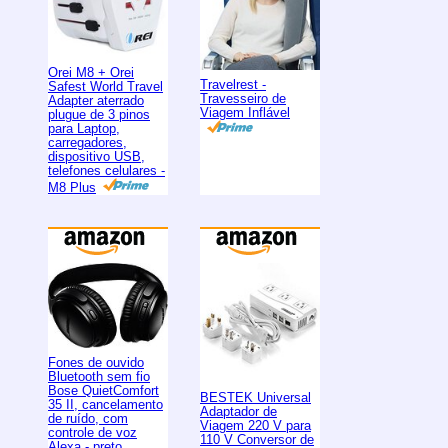
Orei M8 + Orei
Travelrest -
Safest World Travel
Travesseiro de
Adapter aterrado
Viagem Inflável
plugue de 3 pinos
para Laptop,
carregadores,
dispositivo USB,
telefones celulares -
M8 Plus
Fones de ouvido
Bluetooth sem fio
Bose QuietComfort
BESTEK Universal
35 II, cancelamento
Adaptador de
de ruído, com
Viagem 220 V para
controle de voz
110 V Conversor de
Alexa - preto