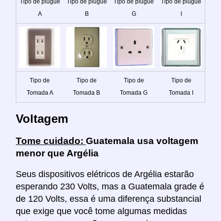
Tipo de plugue
Tipo de plugue
Tipo de plugue
Tipo de plugue
A
B
G
I
Tipo de
Tipo de
Tipo de
Tipo de
Tomada A
Tomada B
Tomada G
Tomada I
Voltagem
Tome cuidado:
Guatemala usa voltagem
menor que Argélia
Seus dispositivos elétricos de Argélia estarão
esperando 230 Volts, mas a Guatemala grade é
de 120 Volts, essa é uma diferença substancial
que exige que você tome algumas medidas