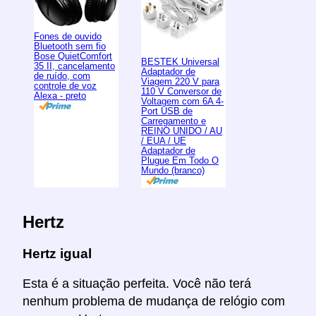
Fones de ouvido
Bluetooth sem fio
Bose QuietComfort
BESTEK Universal
35 II, cancelamento
Adaptador de
de ruído, com
Viagem 220 V para
controle de voz
110 V Conversor de
Alexa - preto
Voltagem com 6A 4-
Port USB de
Carregamento e
REINO UNIDO / AU
/ EUA / UE
Adaptador de
Plugue Em Todo O
Mundo (branco)
Hertz
Hertz igual
Esta é a situação perfeita. Você não terá
nenhum problema de mudança de relógio com