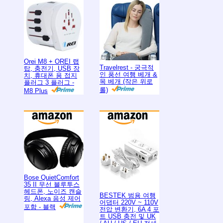
Orei M8 + OREI 랩
Travelrest - 궁극적
탑, 충전기, USB 장
인 풍선 여행 베개 &
치, 휴대폰 용 접지
목 베개 (작은 위로
플러그 3 플러그 -
롤)
M8 Plus
Bose QuietComfort
35 II 무선 블루투스
헤드폰, 노이즈 캔슬
BESTEK 범용 여행
링, Alexa 음성 제어
어댑터 220V ~ 110V
포함 - 블랙
전압 변환기, 6A 4 포
트 USB 충전 및 UK