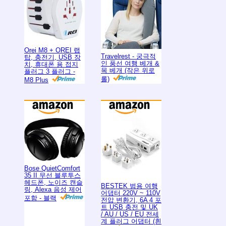
Orei M8 + OREI 랩
Travelrest - 궁극적
탑, 충전기, USB 장
인 풍선 여행 베개 &
치, 휴대폰 용 접지
목 베개 (작은 위로
플러그 3 플러그 -
롤)
M8 Plus
Bose QuietComfort
35 II 무선 블루투스
헤드폰, 노이즈 캔슬
BESTEK 범용 여행
링, Alexa 음성 제어
어댑터 220V ~ 110V
포함 - 블랙
전압 변환기, 6A 4 포
트 USB 충전 및 UK
/ AU / US / EU 전세
계 플러그 어댑터 (흰