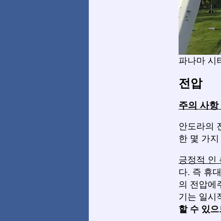
파나마 시
전압
주의 사항 
안도라의 전
한 몇 가
긍정적 인
다. 즉 휴
의 전압에
기는 일시
할 수 있