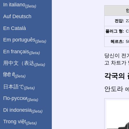
In italiano
(βeta)
Auf Deutsch
전압:
2
En Català
플러그 형:
C
Em português
(βeta)
헤르츠:
5
En français
(βeta)
당신이 전
고 차트가 
用中文（表达
(βeta)
각국의 
हिंदी में
(βeta)
日本語で
안도라
(βeta)
에
По-русски
(βeta)
Di indonesia
(βeta)
Trong việt
(βeta)