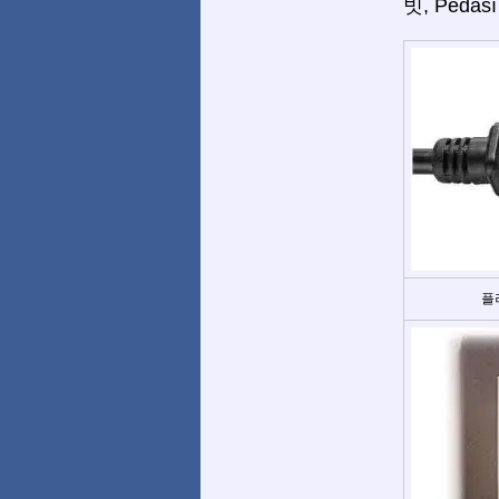
빗, Pedas
플