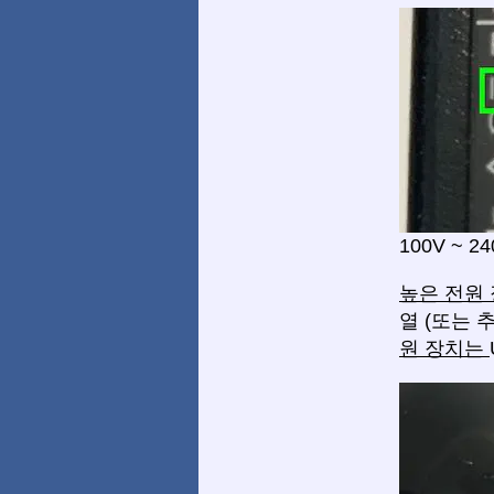
100V ~ 
높은 전원
열 (또는 
원 장치는