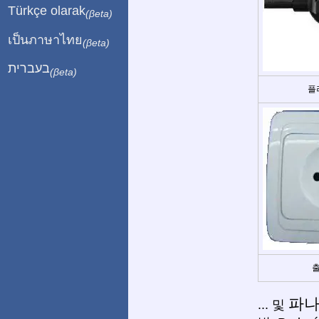
Türkçe olarak
(βeta)
เป็นภาษาไทย
(βeta)
בעברית
(βeta)
플
출
파
... 및