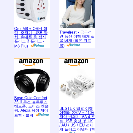
Orei M8 + OREI 랩
Travelrest - 궁극적
탑, 충전기, USB 장
인 풍선 여행 베개 &
치, 휴대폰 용 접지
목 베개 (작은 위로
플러그 3 플러그 -
롤)
M8 Plus
Bose QuietComfort
35 II 무선 블루투스
헤드폰, 노이즈 캔슬
BESTEK 범용 여행
링, Alexa 음성 제어
어댑터 220V ~ 110V
포함 - 블랙
전압 변환기, 6A 4 포
트 USB 충전 및 UK
/ AU / US / EU 전세
계 플러그 어댑터 (흰