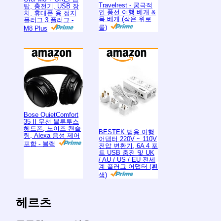
Travelrest - 궁극적
탑, 충전기, USB 장
인 풍선 여행 베개 &
치, 휴대폰 용 접지
목 베개 (작은 위로
플러그 3 플러그 -
롤)
M8 Plus
Bose QuietComfort
35 II 무선 블루투스
헤드폰, 노이즈 캔슬
BESTEK 범용 여행
링, Alexa 음성 제어
어댑터 220V ~ 110V
포함 - 블랙
전압 변환기, 6A 4 포
트 USB 충전 및 UK
/ AU / US / EU 전세
계 플러그 어댑터 (흰
색)
헤르츠