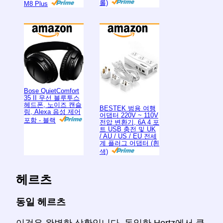
롤)
M8 Plus
Bose QuietComfort
35 II 무선 블루투스
헤드폰, 노이즈 캔슬
BESTEK 범용 여행
링, Alexa 음성 제어
어댑터 220V ~ 110V
포함 - 블랙
전압 변환기, 6A 4 포
트 USB 충전 및 UK
/ AU / US / EU 전세
계 플러그 어댑터 (흰
색)
헤르츠
동일 헤르츠