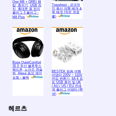
Orei M8 + OREI 랩
Travelrest - 궁극적
탑, 충전기, USB 장
인 풍선 여행 베개 &
치, 휴대폰 용 접지
목 베개 (작은 위로
플러그 3 플러그 -
롤)
M8 Plus
Bose QuietComfort
35 II 무선 블루투스
헤드폰, 노이즈 캔슬
BESTEK 범용 여행
링, Alexa 음성 제어
어댑터 220V ~ 110V
포함 - 블랙
전압 변환기, 6A 4 포
트 USB 충전 및 UK
/ AU / US / EU 전세
계 플러그 어댑터 (흰
색)
헤르츠