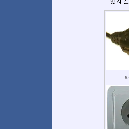
재
... 및
플