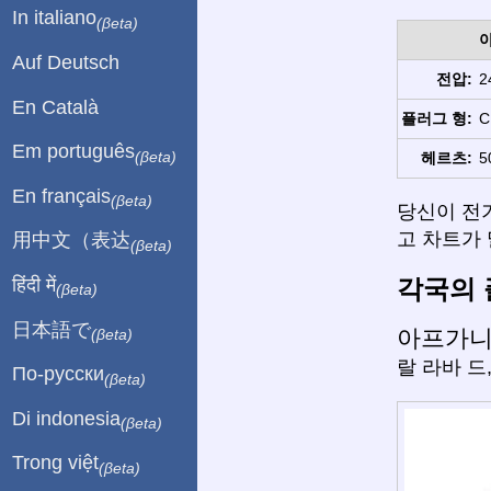
In italiano
(βeta)
Auf Deutsch
전압:
2
En Català
플러그 형:
C
Em português
(βeta)
헤르츠:
5
En français
(βeta)
당신이 전
고 차트가 
用中文（表达
(βeta)
각국의 
हिंदी में
(βeta)
日本語で
아프가
(βeta)
랄 라바 드, 
По-русски
(βeta)
Di indonesia
(βeta)
Trong việt
(βeta)