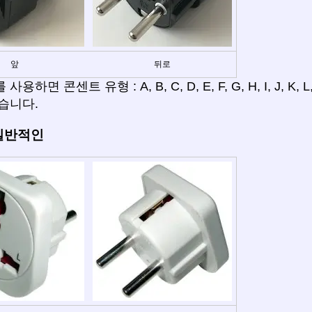
앞
뒤로
용하면 콘센트 유형 : A, B, C, D, E, F, G, H, I, J, K,
습니다.
 일반적인