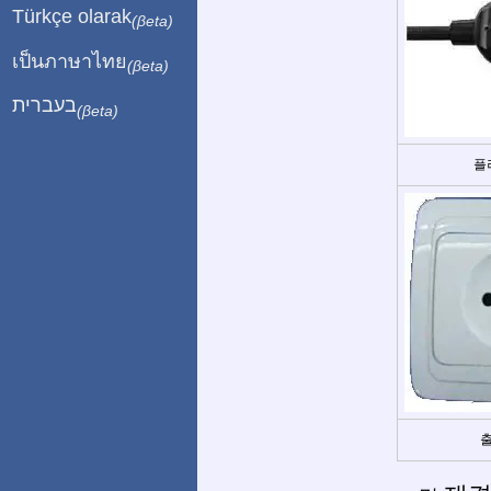
Türkçe olarak
(βeta)
เป็นภาษาไทย
(βeta)
בעברית
(βeta)
플
출