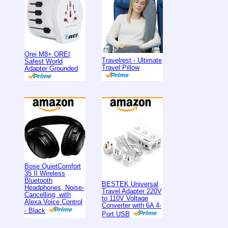
Orei M8+ OREI
Travelrest - Ultimate
Safest World
Travel Pillow
Adapter Grounded
Bose QuietComfort
35 II Wireless
Bluetooth
BESTEK Universal
Headphones, Noise-
Travel Adapter 220V
Cancelling, with
to 110V Voltage
Alexa Voice Control
Converter with 6A 4-
- Black
Port USB