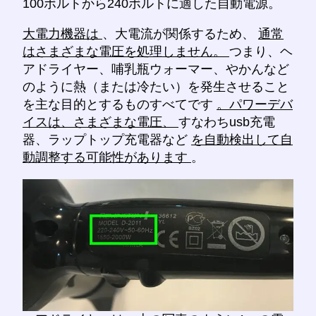
100ボルトから240ボルトに適した自動電源。
大電力機器は
、大電流が関係するため、
通常
はさまざまな電圧を処理しません。
つまり、ヘ
アドライヤー、哺乳瓶ウォーマー、やかんなど
のように熱（または冷たい）を発生させること
を主な目的とするものすべてです
。パワーデバ
イスは、さまざまな電圧、
すなわちusb充電
器、ラップトップ充電器など
を自動検出して自
動調整する可能性があります
。