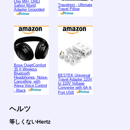
Orei M8+ OREI
Travelrest - Ultimate
Safest World
Travel Pillow
Adapter Grounded
Bose QuietComfort
35 II Wireless
Bluetooth
BESTEK Universal
Headphones, Noise-
Travel Adapter 220V
Cancelling, with
to 110V Voltage
Alexa Voice Control
Converter with 6A 4-
- Black
Port USB
ヘルツ
等しくないHertz